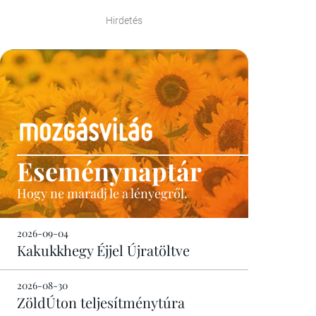
Hirdetés
Eseménynaptár
Hogy ne maradj le a lényegről.
2026-09-04
Kakukkhegy Éjjel Újratöltve
2026-08-30
ZöldÚton teljesítménytúra