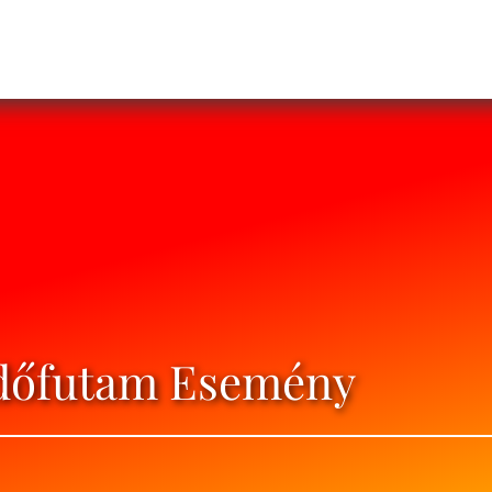
dőfutam Esemény