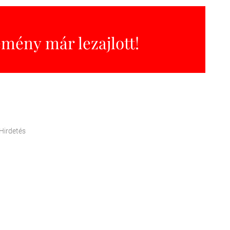
emény már lezajlott!
Hirdetés