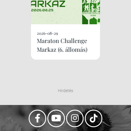
2026-08-29
Maraton Challenge
Markaz (6. állomás)
Hirdetés