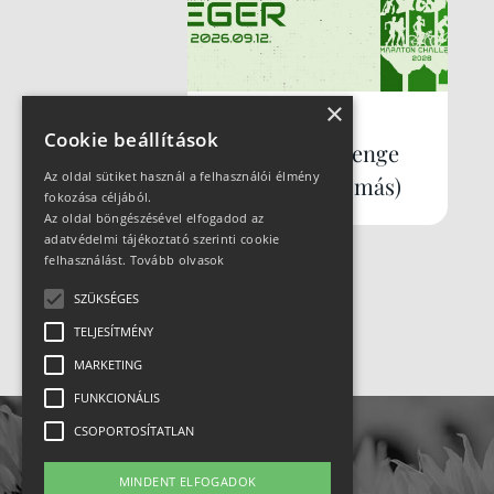
×
2026-09-12
Cookie beállítások
Maraton Challenge
Az oldal sütiket használ a felhasználói élmény
Eger (záró állomás)
fokozása céljából.
Az oldal böngészésével elfogadod az
adatvédelmi tájékoztató szerinti cookie
felhasználást.
Tovább olvasok
SZÜKSÉGES
TELJESÍTMÉNY
MARKETING
FUNKCIONÁLIS
CSOPORTOSÍTATLAN
MINDENT ELFOGADOK