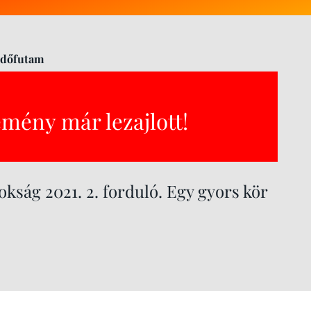
Időfutam
emény már lezajlott!
ság 2021. 2. forduló. Egy gyors kör