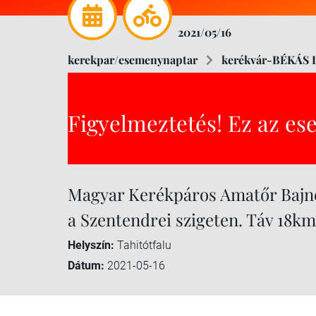
2021/05/16
kerekpar/esemenynaptar
kerékvár-BÉKÁS 
Figyelmeztetés! Ez az es
Magyar Kerékpáros Amatőr Bajnok
a Szentendrei szigeten. Táv 18km
Helyszín:
Tahitótfalu
Dátum:
2021-05-16