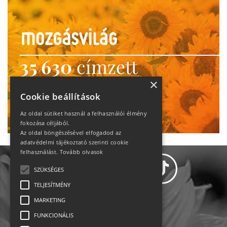
35 630
címzett
heti motiváció
×
Cookie beállítások
Ne maradj le!
Az oldal sütiket használ a felhasználói élmény
fokozása céljából.
Az oldal böngészésével elfogadod az
adatvédelmi tájékoztató szerinti cookie
felhasználást.
Tovább olvasok
SZÜKSÉGES
TELJESÍTMÉNY
MARKETING
Adatvédelem
FUNKCIONÁLIS