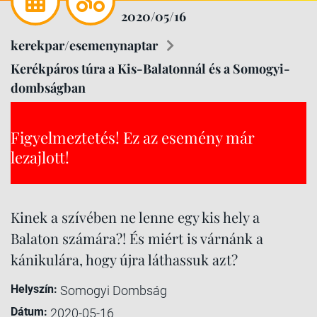
2020/05/16
kerekpar/esemenynaptar
Kerékpáros túra a Kis-Balatonnál és a Somogyi-
dombságban
Figyelmeztetés! Ez az esemény már
lezajlott!
Kinek a szívében ne lenne egy kis hely a
Balaton számára?! És miért is várnánk a
kánikulára, hogy újra láthassuk azt?
Helyszín:
Somogyi Dombság
Dátum:
2020-05-16