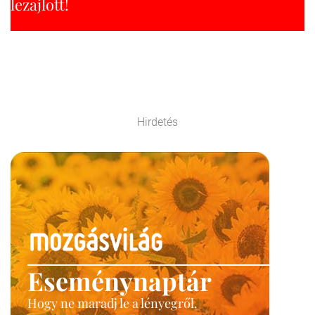
lezajlott!
Hirdetés
Eseménynaptár
Hogy ne maradj le a lényegről.