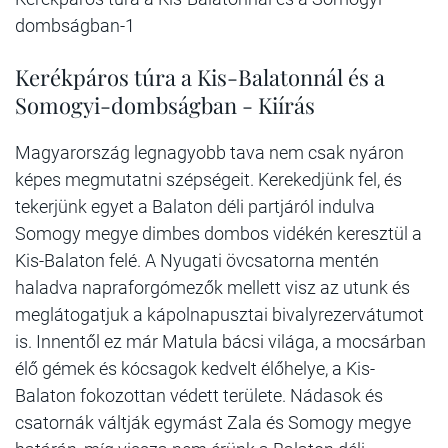
dombságban-1
Kerékpáros túra a Kis-Balatonnál és a
Somogyi-dombságban - Kiírás
Magyarország legnagyobb tava nem csak nyáron
képes megmutatni szépségeit. Kerekedjünk fel, és
tekerjünk egyet a Balaton déli partjáról indulva
Somogy megye dimbes dombos vidékén keresztül a
Kis-Balaton felé. A Nyugati övcsatorna mentén
haladva napraforgómezők mellett visz az utunk és
meglátogatjuk a kápolnapusztai bivalyrezervátumot
is. Innentől ez már Matula bácsi világa, a mocsárban
élő gémek és kócsagok kedvelt élőhelye, a Kis-
Balaton fokozottan védett területe. Nádasok és
csatornák váltják egymást Zala és Somogy megye