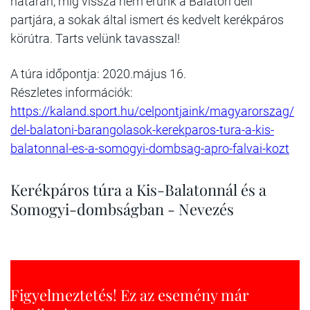
határán, míg vissza nem érünk a Balaton déli
partjára, a sokak által ismert és kedvelt kerékpáros
körútra. Tarts velünk tavasszal!
A túra időpontja: 2020.május 16.
Részletes információk:
https://kaland.sport.hu/celpontjaink/magyarorszag/
del-balatoni-barangolasok-kerekparos-tura-a-kis-
balatonnal-es-a-somogyi-dombsag-apro-falvai-kozt
Kerékpáros túra a Kis-Balatonnál és a
Somogyi-dombságban - Nevezés
Figyelmeztetés! Ez az esemény már