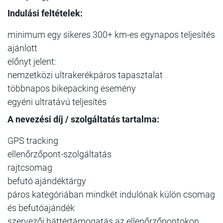
Indulási feltételek:
minimum egy sikeres 300+ km-es egynapos teljesítés
ajánlott
előnyt jelent:
nemzetközi ultrakerékpáros tapasztalat
többnapos bikepacking esemény
egyéni ultratávú teljesítés
A nevezési díj / szolgáltatás tartalma:
GPS tracking
ellenőrzőpont-szolgáltatás
rajtcsomag
befutó ajándéktárgy
páros kategóriában mindkét indulónak külön csomag
és befutóajándék
szervezői háttértámogatás az ellenőrzőpontokon