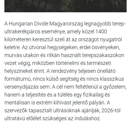
A Hungarian Divide Magyarország legnagyobb terep-
ultrakerékpáros eseménye, amely közel 1400
kilométeren keresztül szeli át az országot nyugatról
keletre. Az útvonal hegységeken, erdei ösvényeken,
murvás utakon és ritkán használt terepszakaszokon
vezet végig, miközben történelmi és természeti
helyszíneket érint. A rendezvény teljesen önellátó
formátumú, nincs külső segítség és nincs klasszikus
versenydíjazás sem. A cél nem feltétlenül a győzelem,
hanem a teljesítés és a túlélés egy fizikailag és
mentálisan is extrém kihívást jelentő pályán. A
szervezők tapasztalt ultrásoknak ajánlják, 2026-tól
ultratávú előélet szükséges az induláshoz.