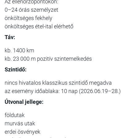
Az ellenőrzőpontokon:
0–24 órás személyzet
önköltséges fekhely
önköltséges étel-ital elérhető
Táv:
kb. 1400 km
kb. 23 000 m pozitív szintemelkedés
Szintidő:
nincs hivatalos klasszikus szintidő megadva
az esemény időablaka: 10 nap (2026.06.19–28.)
Útvonal jellege:
földutak
murvás utak
erdei ösvények