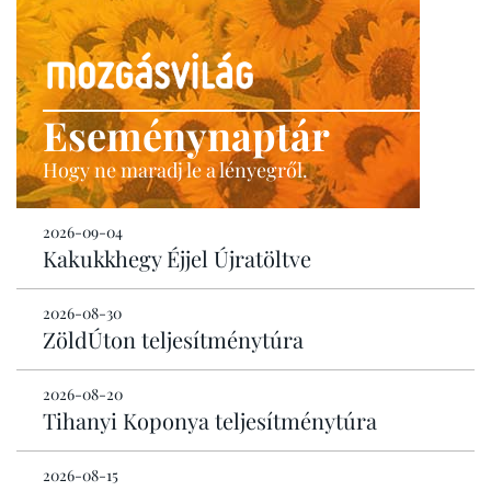
Eseménynaptár
Hogy ne maradj le a lényegről.
2026-09-04
Kakukkhegy Éjjel Újratöltve
2026-08-30
ZöldÚton teljesítménytúra
2026-08-20
Tihanyi Koponya teljesítménytúra
2026-08-15