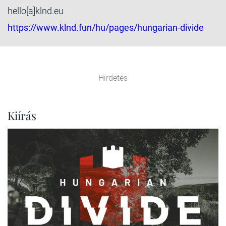
hello[a]klnd.eu
https://www.klnd.fun/hu/pages/hungarian-divide
Hirdetés
Kiírás