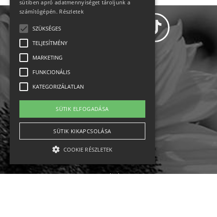
sütiben apró adatmennyiséget tároljunk a
számítógépén.
Részletek
SZÜKSÉGES
TELJESÍTMÉNY
MARKETING
Adatvédelem
FUNKCIONÁLIS
KATEGORIZÁLATLAN
Állásajánlatok
SÜTIK ELFOGADÁSA
Impresszum-kapcsolat
SÜTIK KIKAPCSOLÁSA
Jogi nyilatkozat
COOKIE RÉSZLETEK
Rólunk
English
Szükséges
Teljesítmény
Marketing
Funkcionális
Kategorizálatlan
Ebike
Osztrák sípályák
Magyar sípályák
A szükséges kategóriába eső sütik a weboldal