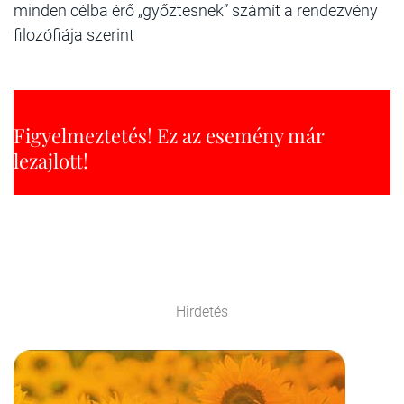
minden célba érő „győztesnek” számít a rendezvény
filozófiája szerint
Figyelmeztetés! Ez az esemény már
lezajlott!
Hirdetés