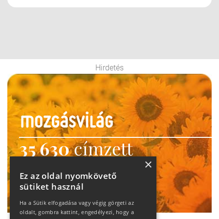
Hirdetés
35 630
címzett
×
heti motiváció
Ez az oldal nyomkövető
Ne maradj le!
sütiket használ
Ha a Sütik elfogadása vagy végig görgeti az
oldalt, gombra kattint, engedélyezi, hogy a