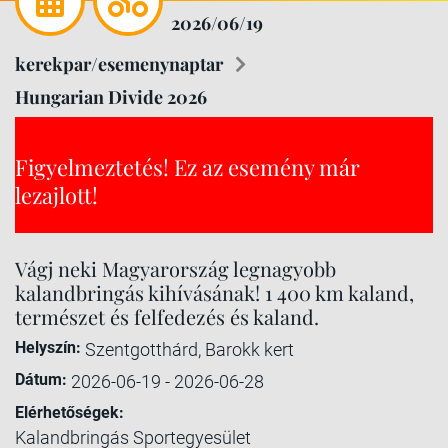
2026/06/19
kerekpar/esemenynaptar
Hungarian Divide 2026
Figyelmeztetés! Ez az esemény már
lezajlott!
Vágj neki Magyarország legnagyobb
kalandbringás kihívásának! 1 400 km kaland,
természet és felfedezés és kaland.
Helyszín:
Szentgotthárd, Barokk kert
Dátum:
2026-06-19 - 2026-06-28
Elérhetőségek:
Kalandbringás Sportegyesület