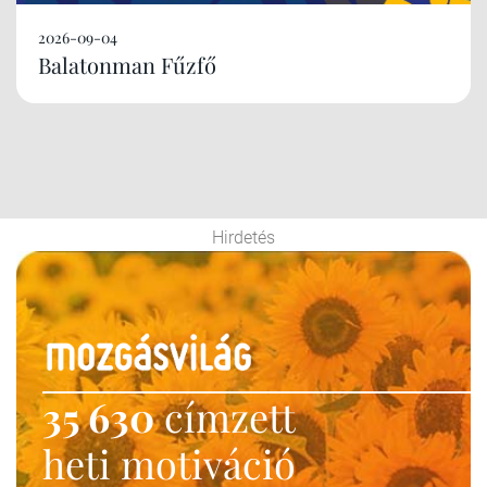
2026-09-04
Balatonman Fűzfő
Hirdetés
35 630
címzett
heti motiváció