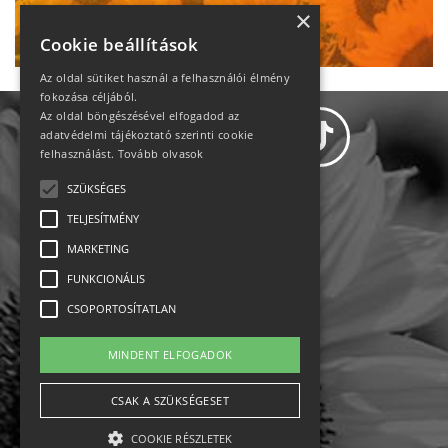
Ne maradj le!
×
Cookie beállítások
Az oldal sütiket használ a felhasználói élmény
fokozása céljából.
Az oldal böngészésével elfogadod az
adatvédelmi tájékoztató szerinti cookie
felhasználást.
Tovább olvasok
SZÜKSÉGES
Adatvédelem
TELJESÍTMÉNY
MARKETING
Állásajánlatok
FUNKCIONÁLIS
Impresszum-kapcsolat
CSOPORTOSÍTATLAN
Jogi nyilatkozat
MINDENT ELFOGADOK
Rólunk
CSAK A SZÜKSÉGESET
COOKIE RÉSZLETEK
English