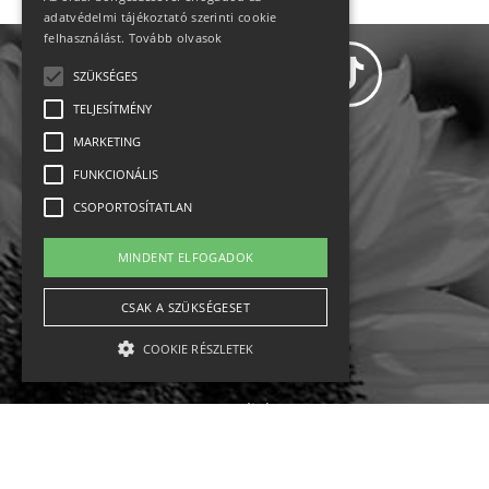
adatvédelmi tájékoztató szerinti cookie
felhasználást.
Tovább olvasok
SZÜKSÉGES
TELJESÍTMÉNY
MARKETING
Adatvédelem
FUNKCIONÁLIS
CSOPORTOSÍTATLAN
Állásajánlatok
MINDENT ELFOGADOK
Impresszum-kapcsolat
CSAK A SZÜKSÉGESET
Jogi nyilatkozat
COOKIE RÉSZLETEK
Rólunk
English
Szükséges
Teljesítmény
Marketing
Funkcionális
Csoportosítatlan
Ebike
Osztrák sípályák
Magyar sípályák