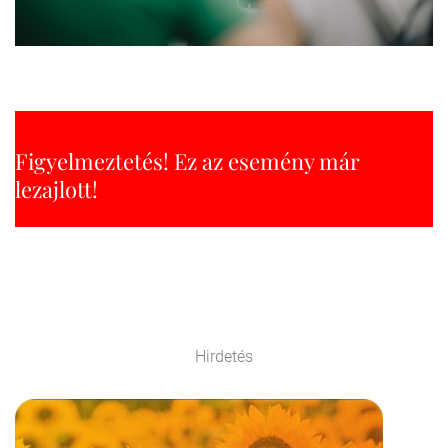
Figyelmeztetés! Ez az esemény már
lezajlott!
Hirdetés