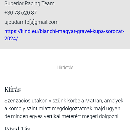
Superior Racing Team
+30 78 620 87
ujbudamtb[a]gmail.com
https://klnd.eu/bianchi-magyar-gravel-kupa-sorozat-
2024/
Hirdetés
Kiírás
Szenzációs utakon viszünk körbe a Mátrán, amelyek
a komoly szint miatt megdolgoztatnak majd ugyan,
de minden egyes vertikál méterért megéri dolgozni!
Rövid Táv