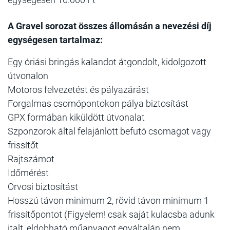
A Gravel sorozat összes állomásán a nevezési díj
egységesen tartalmaz:
Egy óriási bringás kalandot átgondolt, kidolgozott
útvonalon
Motoros felvezetést és pályazárást
Forgalmas csomópontokon pálya biztosítást
GPX formában kiküldött útvonalat
Szponzorok által felajánlott befutó csomagot vagy
frissítőt
Rajtszámot
Időmérést
Orvosi biztosítást
Hosszú távon minimum 2, rövid távon minimum 1
frissítőpontot (Figyelem! csak saját kulacsba adunk
italt, eldobható műanyagot egyáltalán nem