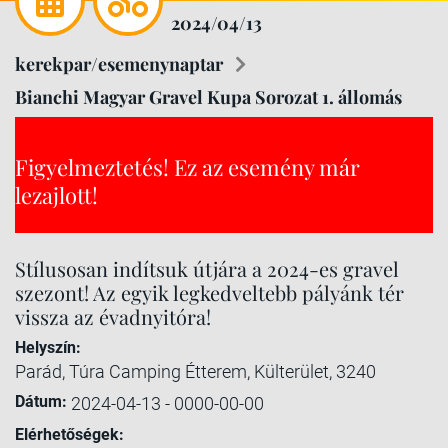
2024/04/13
kerekpar/esemenynaptar
Bianchi Magyar Gravel Kupa Sorozat 1. állomás
Figyelmeztetés! Ez az esemény már
lezajlott!
Stílusosan indítsuk útjára a 2024-es gravel
szezont! Az egyik legkedveltebb pályánk tér
vissza az évadnyitóra!
Helyszín:
Parád, Túra Camping Étterem, Külterület, 3240
Dátum:
2024-04-13 - 0000-00-00
Elérhetőségek: