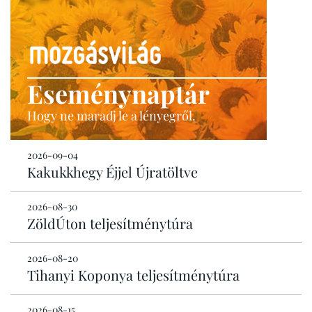
Eseménynaptár
Hogy ne maradj le a lényegről.
2026-09-04
Kakukkhegy Éjjel Újratöltve
2026-08-30
ZöldÚton teljesítménytúra
2026-08-20
Tihanyi Koponya teljesítménytúra
2026-08-15