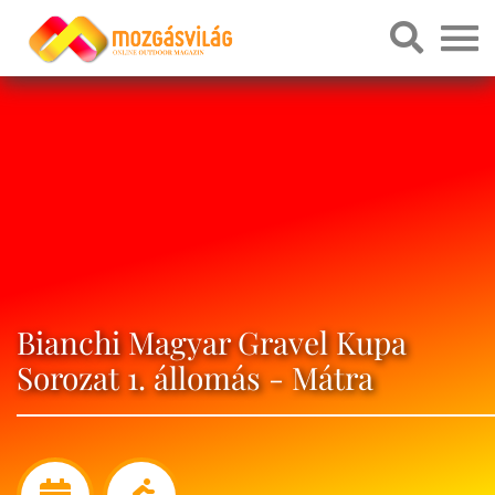
Bianchi Magyar Gravel Kupa
Sorozat 1. állomás - Mátra