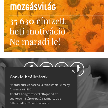
35 630
címzett
heti motiváció
Ne maradj le!
×
Cookie beállítások
Az oldal sütiket használ a felhasználói élmény
Adatvédelem
fokozása céljából.
Az oldal böngészésével elfogadod az
adatvédelmi tájékoztató szerinti cookie
Állásajánlatok
felhasználást.
Tovább olvasok