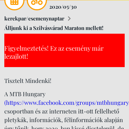
2020/05/30
kerekpar/esemenynaptar
Álljunk ki a Szilvásvárad Maraton mellett!
Figyelmeztetés! Ez az esemény már
lezajlott!
Tisztelt Mindenki!
A MTB Hungary
(https://www.facebook.com/groups/mtbhungary
csoportban és az interneten itt-ott fellelhető
pletykák, információk, félinformációk alapján
úgy tűnik, hogy 2020-ban kissé dicstelenül, de