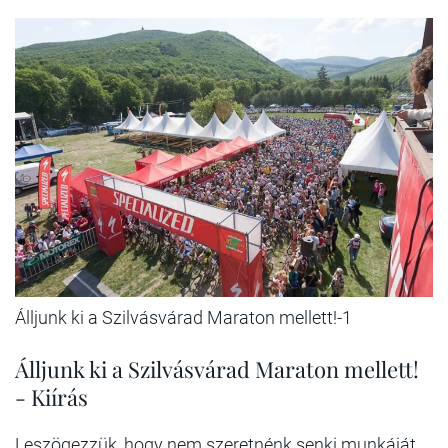
Álljunk ki a Szilvásvárad Maraton mellett!-1
Álljunk ki a Szilvásvárad Maraton mellett!
- Kiírás
Leszögezzük, hogy nem szeretnénk senki munkáját,