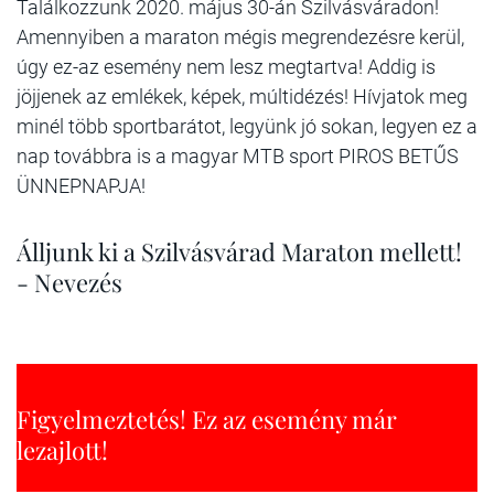
Találkozzunk 2020. május 30-án Szilvásváradon!
Amennyiben a maraton mégis megrendezésre kerül,
úgy ez-az esemény nem lesz megtartva! Addig is
jöjjenek az emlékek, képek, múltidézés! Hívjatok meg
minél több sportbarátot, legyünk jó sokan, legyen ez a
nap továbbra is a magyar MTB sport PIROS BETŰS
ÜNNEPNAPJA!
Álljunk ki a Szilvásvárad Maraton mellett!
- Nevezés
Figyelmeztetés! Ez az esemény már
lezajlott!