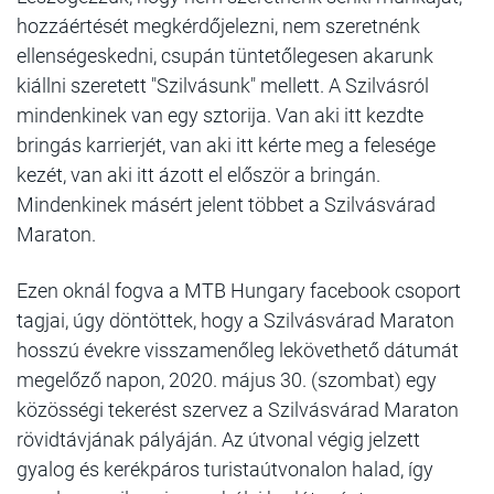
hozzáértését megkérdőjelezni, nem szeretnénk
ellenségeskedni, csupán tüntetőlegesen akarunk
kiállni szeretett "Szilvásunk" mellett. A Szilvásról
mindenkinek van egy sztorija. Van aki itt kezdte
bringás karrierjét, van aki itt kérte meg a felesége
kezét, van aki itt ázott el először a bringán.
Mindenkinek másért jelent többet a Szilvásvárad
Maraton.
Ezen oknál fogva a MTB Hungary facebook csoport
tagjai, úgy döntöttek, hogy a Szilvásvárad Maraton
hosszú évekre visszamenőleg lekövethető dátumát
megelőző napon, 2020. május 30. (szombat) egy
közösségi tekerést szervez a Szilvásvárad Maraton
rövidtávjának pályáján. Az útvonal végig jelzett
gyalog és kerékpáros turistaútvonalon halad, így