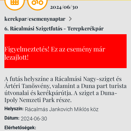
2024/06/30
kerekpar/esemenynaptar
6. Rácalmási Szigetfutás - Terepkerékpár
Figyelmeztetés! Ez az esemény már
lezajlott!
A futás helyszíne a Rácalmási Nagy-sziget és
Ártéri Tanösvény, valamint a Duna part turista
útvonalai és kerékpárútja. A sziget a Duna-
Ipoly Nemzeti Park része.
Helyszín:
Rácalmás Jankovich Miklós köz
Dátum:
2024-06-30
Elérhetőségek: