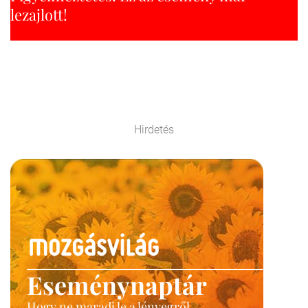
lezajlott!
Hirdetés
Eseménynaptár
Hogy ne maradj le a lényegről.