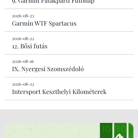
9. Garmin Patakparti Futónap
2026-08-23
Garmin WTF Spartacus
2026-08-22
12. Bősi futás
2026-08-16
IX. Nyergesi Szomszédoló
2026-08-22
Intersport Keszthelyi Kilométerek