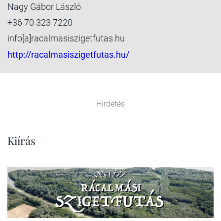
Nagy Gábor László
+36 70 323 7220
info[a]racalmasiszigetfutas.hu
http://racalmasiszigetfutas.hu/
Hirdetés
Kiírás