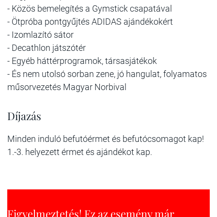
- Közös bemelegítés a Gymstick csapatával
- Ötpróba pontgyűjtés ADIDAS ajándékokért
- Izomlazító sátor
- Decathlon játszótér
- Egyéb háttérprogramok, társasjátékok
- És nem utolsó sorban zene, jó hangulat, folyamatos
műsorvezetés Magyar Norbival
Díjazás
Minden induló befutóérmet és befutócsomagot kap!
1.-3. helyezett érmet és ajándékot kap.
Figyelmeztetés! Ez az esemény már