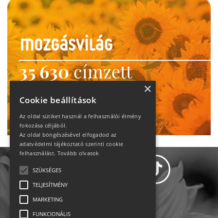
35 630
címzett
heti motiváció
×
Cookie beállítások
Ne maradj le!
Az oldal sütiket használ a felhasználói élmény
fokozása céljából.
Az oldal böngészésével elfogadod az
adatvédelmi tájékoztató szerinti cookie
felhasználást.
Tovább olvasok
SZÜKSÉGES
TELJESÍTMÉNY
MARKETING
Adatvédelem
FUNKCIONÁLIS