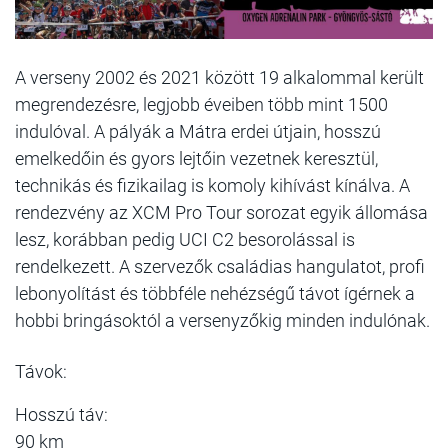
A verseny 2002 és 2021 között 19 alkalommal került
megrendezésre, legjobb éveiben több mint 1500
indulóval. A pályák a Mátra erdei útjain, hosszú
emelkedőin és gyors lejtőin vezetnek keresztül,
technikás és fizikailag is komoly kihívást kínálva. A
rendezvény az XCM Pro Tour sorozat egyik állomása
lesz, korábban pedig UCI C2 besorolással is
rendelkezett. A szervezők családias hangulatot, profi
lebonyolítást és többféle nehézségű távot ígérnek a
hobbi bringásoktól a versenyzőkig minden indulónak.
Távok:
Hosszú táv:
90 km