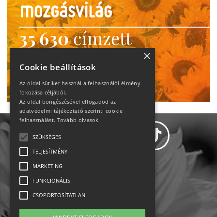
35 630
címzett
heti motiváció
×
Cookie beállítások
Ne maradj le!
Az oldal sütiket használ a felhasználói élmény
fokozása céljából.
Az oldal böngészésével elfogadod az
adatvédelmi tájékoztató szerinti cookie
felhasználást.
Tovább olvasok
SZÜKSÉGES
TELJESÍTMÉNY
MARKETING
Adatvédelem
FUNKCIONÁLIS
CSOPORTOSÍTATLAN
Állásajánlatok