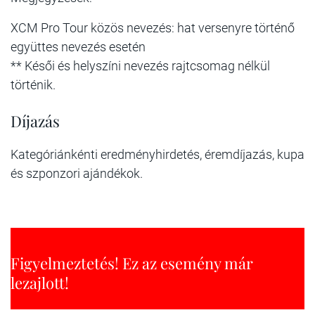
XCM Pro Tour közös nevezés: hat versenyre történő
együttes nevezés esetén
** Késői és helyszíni nevezés rajtcsomag nélkül
történik.
Díjazás
Kategóriánkénti eredményhirdetés, éremdíjazás, kupa
és szponzori ajándékok.
Figyelmeztetés! Ez az esemény már
lezajlott!