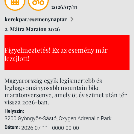
2026/07/11
kerekpar/esemenynaptar
2. Mátra Maraton 2026
Figyelmeztetés! Ez az esemény már
lezajlott!
Magyarország egyik legismertebb és
leghagyományosabb mountain bike
maratonversenye, amely öt év szünet után tér
vissza 2026-ban.
Helyszín:
3200 Gyöngyös-Sástó, Oxygen Adrenalin Park
Dátum:
2026-07-11 - 0000-00-00