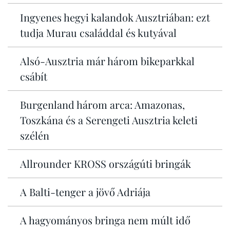
Ingyenes hegyi kalandok Ausztriában: ezt
tudja Murau családdal és kutyával
Alsó-Ausztria már három bikeparkkal
csábít
Burgenland három arca: Amazonas,
Toszkána és a Serengeti Ausztria keleti
szélén
Allrounder KROSS országúti bringák
A Balti-tenger a jövő Adriája
A hagyományos bringa nem múlt idő