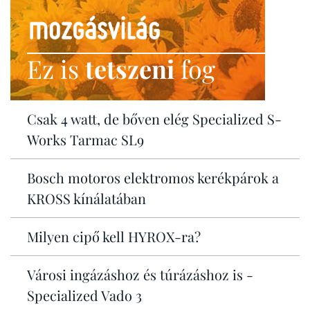
Ez is
tetszeni
fog
Csak 4 watt, de bőven elég Specialized S-
Works Tarmac SL9
Bosch motoros elektromos kerékpárok a
KROSS kínálatában
Milyen cipő kell HYROX-ra?
Városi ingázáshoz és túrázáshoz is -
Specialized Vado 3