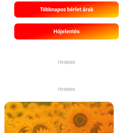
Többnapos bérlet árak
Hójelentés
Hirdetés
Hirdetés