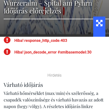
Wurzeralm - Spital am Pyhrn
Időjárás előrejelzés
Hiba! response_http_code:403
Hiba! json_decode_error #xmlbasemodel:30
Hirdetés
Várható időjárás
Várható hőmérséklet (max/min) és szélerősség, a
csapadék valószínűsége és várható havazás az adott
napon (hegy/völgy). A részletes időjárás linkre