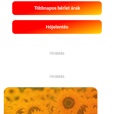
Többnapos bérlet árak
Hójelentés
Hirdetés
Hirdetés