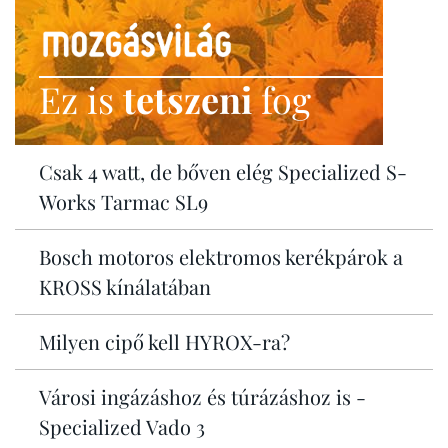
Ez is
tetszeni
fog
Csak 4 watt, de bőven elég Specialized S-
Works Tarmac SL9
Bosch motoros elektromos kerékpárok a
KROSS kínálatában
Milyen cipő kell HYROX-ra?
Városi ingázáshoz és túrázáshoz is -
Specialized Vado 3