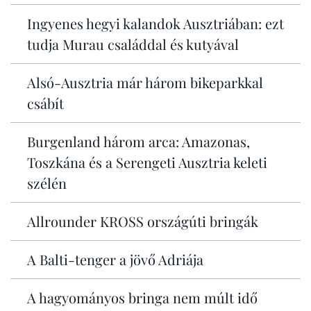
Ingyenes hegyi kalandok Ausztriában: ezt
tudja Murau családdal és kutyával
Alsó-Ausztria már három bikeparkkal
csábít
Burgenland három arca: Amazonas,
Toszkána és a Serengeti Ausztria keleti
szélén
Allrounder KROSS országúti bringák
A Balti-tenger a jövő Adriája
A hagyományos bringa nem múlt idő