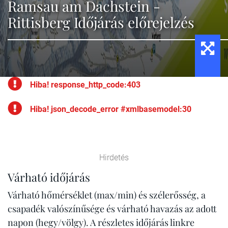
Ramsau am Dachstein -
Rittisberg Időjárás előrejelzés
Hiba! response_http_code:403
Hiba! json_decode_error #xmlbasemodel:30
Hirdetés
Várható időjárás
Várható hőmérséklet (max/min) és szélerősség, a
csapadék valószínűsége és várható havazás az adott
napon (hegy/völgy). A részletes időjárás linkre