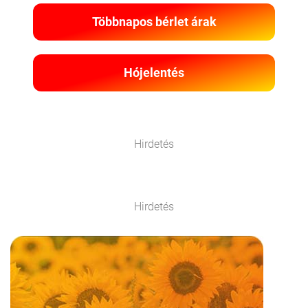
Többnapos bérlet árak
Hójelentés
Hirdetés
Hirdetés