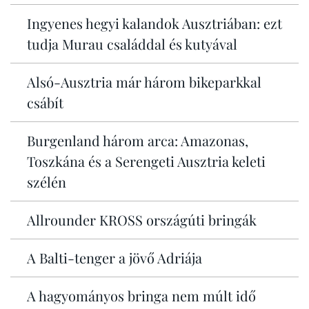
Ingyenes hegyi kalandok Ausztriában: ezt
tudja Murau családdal és kutyával
Alsó-Ausztria már három bikeparkkal
csábít
Burgenland három arca: Amazonas,
Toszkána és a Serengeti Ausztria keleti
szélén
Allrounder KROSS országúti bringák
A Balti-tenger a jövő Adriája
A hagyományos bringa nem múlt idő