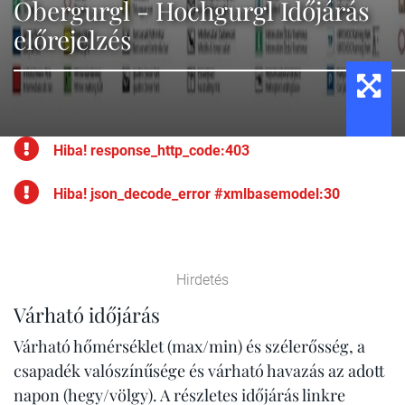
Obergurgl - Hochgurgl Időjárás
előrejelzés
Hiba! response_http_code:403
Hiba! json_decode_error #xmlbasemodel:30
Hirdetés
Várható időjárás
Várható hőmérséklet (max/min) és szélerősség, a
csapadék valószínűsége és várható havazás az adott
napon (hegy/völgy). A részletes időjárás linkre