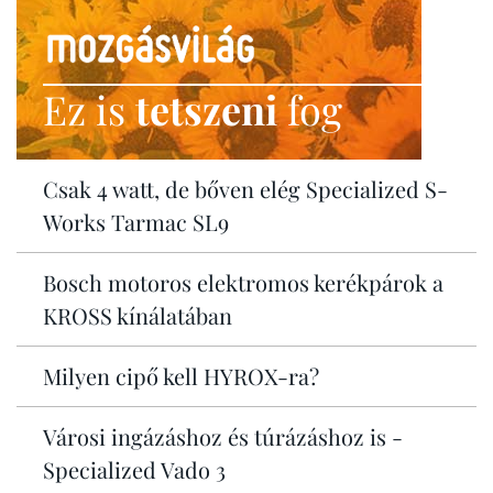
Ez is
tetszeni
fog
Csak 4 watt, de bőven elég Specialized S-
Works Tarmac SL9
Bosch motoros elektromos kerékpárok a
KROSS kínálatában
Milyen cipő kell HYROX-ra?
Városi ingázáshoz és túrázáshoz is -
Specialized Vado 3