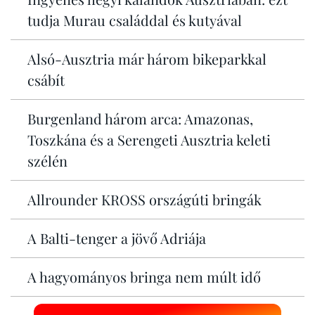
tudja Murau családdal és kutyával
Alsó-Ausztria már három bikeparkkal
csábít
Burgenland három arca: Amazonas,
Toszkána és a Serengeti Ausztria keleti
szélén
Allrounder KROSS országúti bringák
A Balti-tenger a jövő Adriája
A hagyományos bringa nem múlt idő