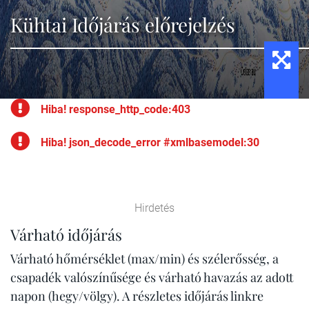
Kühtai Időjárás előrejelzés
Hiba! response_http_code:403
Hiba! json_decode_error #xmlbasemodel:30
Hirdetés
Várható időjárás
Várható hőmérséklet (max/min) és szélerősség, a
csapadék valószínűsége és várható havazás az adott
napon (hegy/völgy). A részletes időjárás linkre