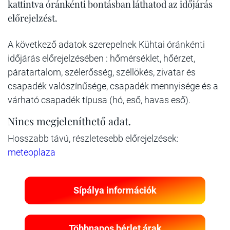
kattintva óránkénti bontásban láthatod az időjárás
előrejelzést.
A következő adatok szerepelnek Kühtai óránkénti
időjárás előrejelzésében : hőmérséklet, hőérzet,
páratartalom, szélerősség, széllökés, zivatar és
csapadék valószínűsége, csapadék mennyisége és a
várható csapadék típusa (hó, eső, havas eső).
Nincs megjeleníthető adat.
Hosszabb távú, részletesebb előrejelzések:
meteoplaza
Sípálya információk
Többnapos bérlet árak