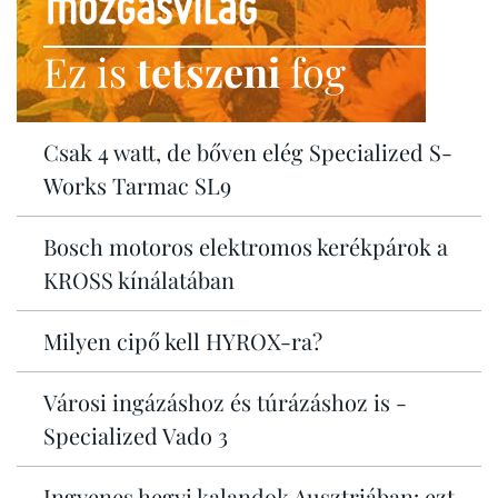
Ez is
tetszeni
fog
Csak 4 watt, de bőven elég Specialized S-
Works Tarmac SL9
Bosch motoros elektromos kerékpárok a
KROSS kínálatában
Milyen cipő kell HYROX-ra?
Városi ingázáshoz és túrázáshoz is -
Specialized Vado 3
Ingyenes hegyi kalandok Ausztriában: ezt