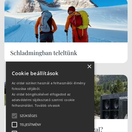
Schladmingban teleltünk
×
Cookie beállítások
Az oldal sütiket használ a felhasználói élmény
fokozása céljából.
Az oldal böngészésével elfogadod az
adatvédelmi tájékoztató szerinti cookie
felhasználást.
Tovább olvasok
SZÜKSÉGES
TELJESÍTMÉNY
Hóbiztos síterepek, akár tavasszal?