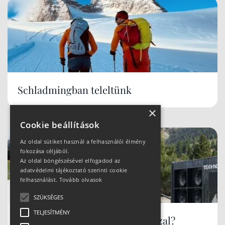
Schladmingban teleltünk
×
Cookie beállítások
Az oldal sütiket használ a felhasználói élmény
fokozása céljából.
Az oldal böngészésével elfogadod az
adatvédelmi tájékoztató szerinti cookie
felhasználást.
Tovább olvasok
SZÜKSÉGES
TELJESÍTMÉNY
Hóbiztos síterepek, akár tavasszal?