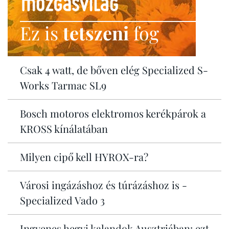
Ez is
tetszeni
fog
Csak 4 watt, de bőven elég Specialized S-
Works Tarmac SL9
Bosch motoros elektromos kerékpárok a
KROSS kínálatában
Milyen cipő kell HYROX-ra?
Városi ingázáshoz és túrázáshoz is -
Specialized Vado 3
Ingyenes hegyi kalandok Ausztriában: ezt