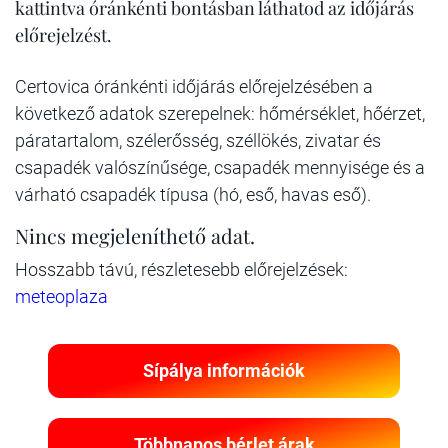
kattintva óránkénti bontásban láthatod az időjárás
előrejelzést.
Certovica óránkénti időjárás előrejelzésében a
következő adatok szerepelnek: hőmérséklet, hőérzet,
páratartalom, szélerősség, széllökés, zivatar és
csapadék valószínűsége, csapadék mennyisége és a
várható csapadék típusa (hó, eső, havas eső).
Nincs megjeleníthető adat.
Hosszabb távú, részletesebb előrejelzések:
meteoplaza
Sípálya információk
Többnapos bérlet árak