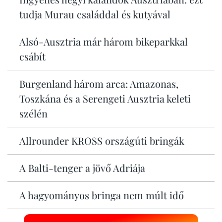
tudja Murau családdal és kutyával
Alsó-Ausztria már három bikeparkkal
csábít
Burgenland három arca: Amazonas,
Toszkána és a Serengeti Ausztria keleti
szélén
Allrounder KROSS országúti bringák
A Balti-tenger a jövő Adriája
A hagyományos bringa nem múlt idő