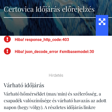
Certovica Időjárás előrejelzés
Hiba! response_http_code:403
Hiba! json_decode_error #xmlbasemodel:30
Hirdetés
Várható időjárás
Várható hőmérséklet (max/min) és szélerősség, a
csapadék valószínűsége és várható havazás az adott
napon (hegy/völgy). A részletes időjárás linkre