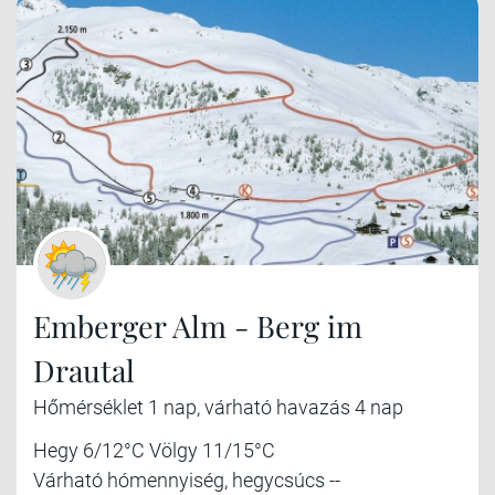
Emberger Alm - Berg im
Drautal
Hőmérséklet 1 nap, várható havazás 4 nap
Hegy 6/12°C Völgy 11/15°C
Várható hómennyiség, hegycsúcs --