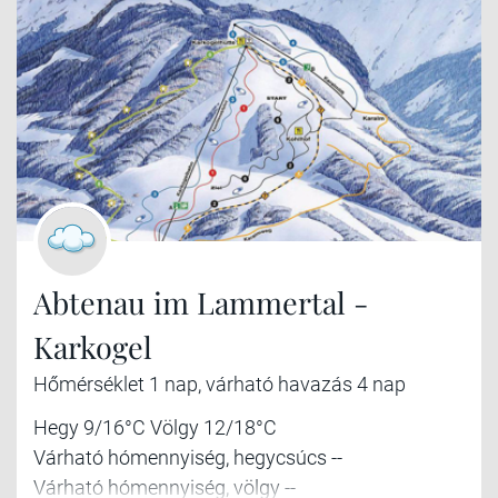
Abtenau im Lammertal -
Karkogel
Hőmérséklet 1 nap, várható havazás 4 nap
Hegy 9/16°C Völgy 12/18°C
Várható hómennyiség, hegycsúcs --
Várható hómennyiség, völgy --