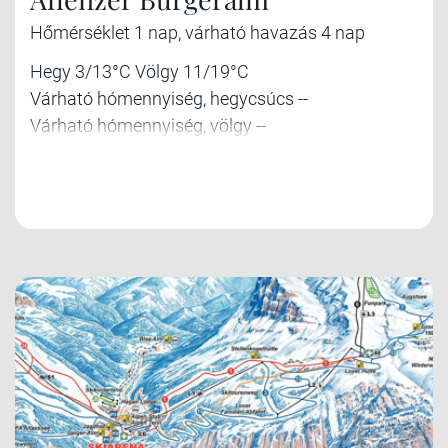
Hőmérséklet 1 nap, várható havazás 4 nap
Hegy 3/13°C Völgy 11/19°C
Várható hómennyiség, hegycsúcs --
Várható hómennyiség, völgy --