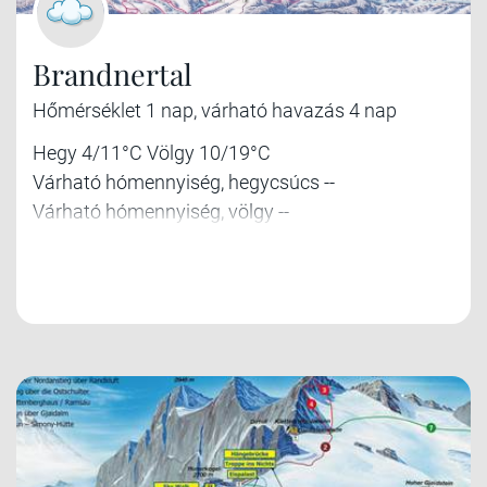
Brandnertal
Hőmérséklet 1 nap, várható havazás 4 nap
Hegy 4/11°C Völgy 10/19°C
Várható hómennyiség, hegycsúcs --
Várható hómennyiség, völgy --