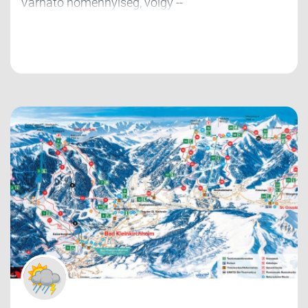
Várható hómennyiség, völgy --