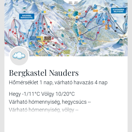
Bergkastel Nauders
Hőmérséklet 1 nap, várható havazás 4 nap
Hegy -1/11°C Völgy 10/20°C
Várható hómennyiség, hegycsúcs --
Várható hómennyiség, völgy --