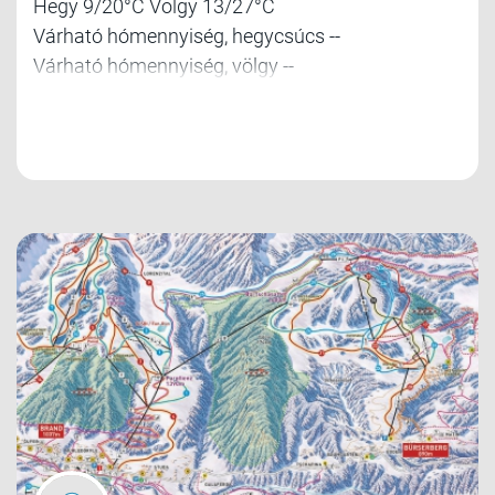
Hegy 9/20°C Völgy 13/27°C
Várható hómennyiség, hegycsúcs --
Várható hómennyiség, völgy --