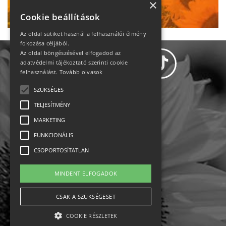
Ne maradj le!
×
Cookie beállítások
Az oldal sütiket használ a felhasználói élmény
fokozása céljából.
Az oldal böngészésével elfogadod az
adatvédelmi tájékoztató szerinti cookie
felhasználást.
Tovább olvasok
SZÜKSÉGES
Adatvédelem
TELJESÍTMÉNY
MARKETING
Állásajánlatok
FUNKCIONÁLIS
Impresszum-kapcsolat
CSOPORTOSÍTATLAN
Jogi nyilatkozat
MINDENT ELFOGADOK
Rólunk
CSAK A SZÜKSÉGESET
COOKIE RÉSZLETEK
English