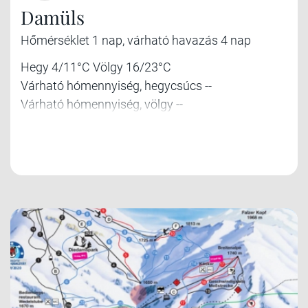
Damüls
Hőmérséklet 1 nap, várható havazás 4 nap
Hegy 4/11°C Völgy 16/23°C
Várható hómennyiség, hegycsúcs --
Várható hómennyiség, völgy --