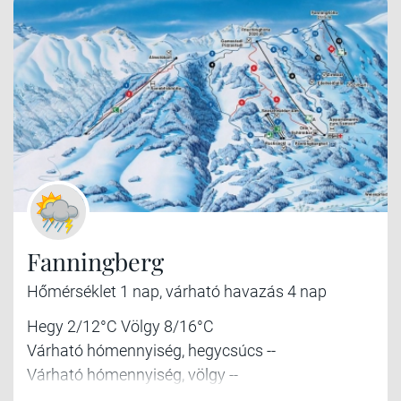
Fanningberg
Hőmérséklet 1 nap, várható havazás 4 nap
Hegy 2/12°C Völgy 8/16°C
Várható hómennyiség, hegycsúcs --
Várható hómennyiség, völgy --