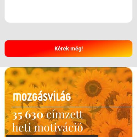
Kérek még!
35 630
címzett
heti motiváció