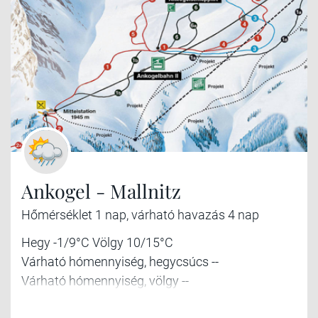
Ankogel - Mallnitz
Hőmérséklet 1 nap, várható havazás 4 nap
Hegy -1/9°C Völgy 10/15°C
Várható hómennyiség, hegycsúcs --
Várható hómennyiség, völgy --