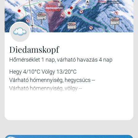
Diedamskopf
Hőmérséklet 1 nap, várható havazás 4 nap
Hegy 4/10°C Völgy 13/20°C
Várható hómennyiség, hegycsúcs --
Várható hómennyiség, völgy --