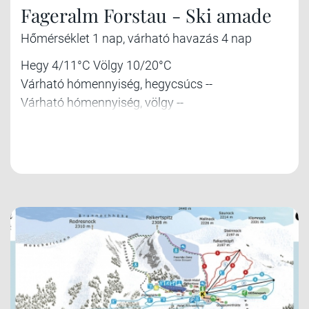
Fageralm Forstau - Ski amade
Hőmérséklet 1 nap, várható havazás 4 nap
Hegy 4/11°C Völgy 10/20°C
Várható hómennyiség, hegycsúcs --
Várható hómennyiség, völgy --