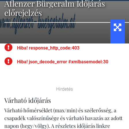
Aflenzer Bürgeralm Időjárás
előrejelzés
Hiba! response_http_code:403
Hiba! json_decode_error #xmlbasemodel:30
Hirdetés
Várható időjárás
Várható hőmérséklet (max/min) és szélerősség, a
csapadék valószínűsége és várható havazás az adott
napon (hegy/völgy). A részletes időjárás linkre