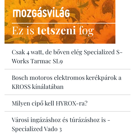
Ez is
tetszeni
fog
Csak 4 watt, de bőven elég Specialized S-
Works Tarmac SL9
Bosch motoros elektromos kerékpárok a
KROSS kínálatában
Milyen cipő kell HYROX-ra?
Városi ingázáshoz és túrázáshoz is -
Specialized Vado 3