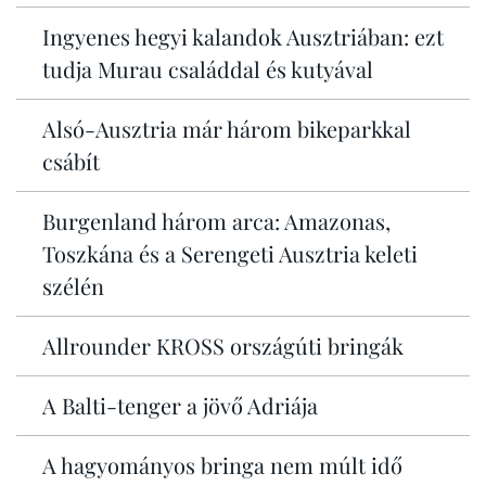
Ingyenes hegyi kalandok Ausztriában: ezt
tudja Murau családdal és kutyával
Alsó-Ausztria már három bikeparkkal
csábít
Burgenland három arca: Amazonas,
Toszkána és a Serengeti Ausztria keleti
szélén
Allrounder KROSS országúti bringák
A Balti-tenger a jövő Adriája
A hagyományos bringa nem múlt idő