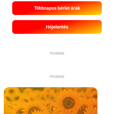
Többnapos bérlet árak
Hójelentés
Hirdetés
Hirdetés