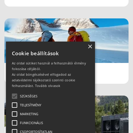
×
Cookie beállítások
Az oldal sütiket használ a felhasználói élmény
fokozása céljából.
Schladmingban teleltünk
Az oldal böngészésével elfogadod az
adatvédelmi tájékoztató szerinti cookie
felhasználást.
Tovább olvasok
SZÜKSÉGES
TELJESÍTMÉNY
MARKETING
FUNKCIONÁLIS
CSOPORTOSÍTATLAN