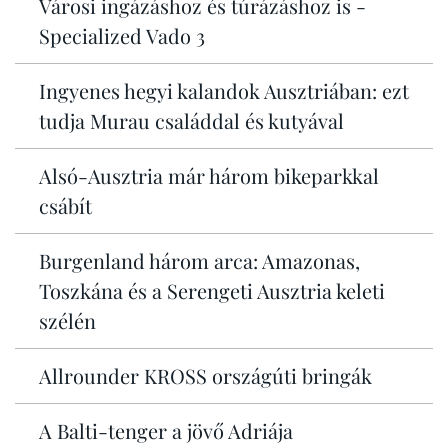
Városi ingázáshoz és túrázáshoz is -
Specialized Vado 3
Ingyenes hegyi kalandok Ausztriában: ezt
tudja Murau családdal és kutyával
Alsó-Ausztria már három bikeparkkal
csábít
Burgenland három arca: Amazonas,
Toszkána és a Serengeti Ausztria keleti
szélén
Allrounder KROSS országúti bringák
A Balti-tenger a jövő Adriája