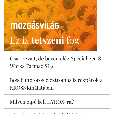
Ez is
tetszeni
fog
Csak 4 watt, de bőven elég Specialized S-
Works Tarmac SL9
Bosch motoros elektromos kerékpárok a
KROSS kínálatában
Milyen cipő kell HYROX-ra?