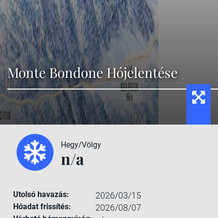
Monte Bondone Hójelentése
Hegy/Völgy
n/a
Utolsó havazás:
2026/03/15
Hóadat frissítés:
2026/08/07