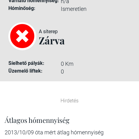
Várható hómennyiség:
n/a
Hóminőség:
Ismeretlen
A síterep
Zárva
Síelhető pályák:
0 Km
Üzemelő liftek:
0
Hirdetés
Átlagos hómennyiség
2013/10/09 óta mért átlag hómennyiség