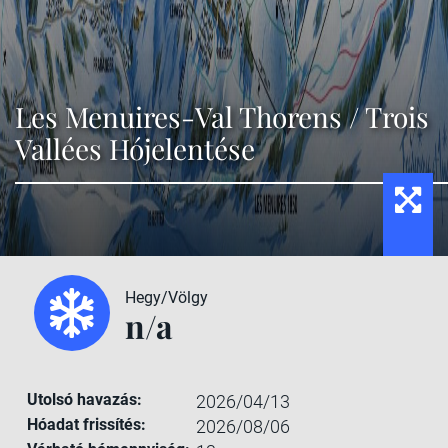
Les Menuires-Val Thorens / Trois
Vallées Hójelentése
Hegy/Völgy
n/a
Utolsó havazás:
2026/04/13
Hóadat frissítés:
2026/08/06