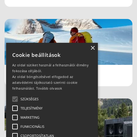
×
Cookie beállítások
Az oldal sütiket használ a felhasználói élmény
fokozása céljából.
Schladmingban teleltünk
Az oldal böngészésével elfogadod az
adatvédelmi tájékoztató szerinti cookie
felhasználást.
Tovább olvasok
SZÜKSÉGES
TELJESÍTMÉNY
MARKETING
FUNKCIONÁLIS
CSOPORTOSÍTATLAN