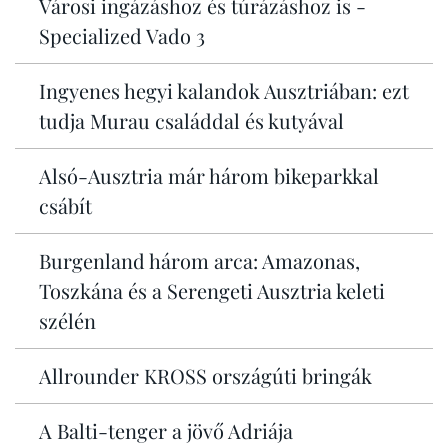
Városi ingázáshoz és túrázáshoz is -
Specialized Vado 3
Ingyenes hegyi kalandok Ausztriában: ezt
tudja Murau családdal és kutyával
Alsó-Ausztria már három bikeparkkal
csábít
Burgenland három arca: Amazonas,
Toszkána és a Serengeti Ausztria keleti
szélén
Allrounder KROSS országúti bringák
A Balti-tenger a jövő Adriája