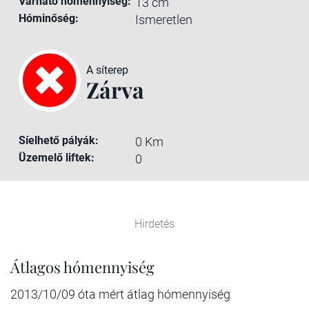
Várható hómennyiség:
13 cm
Hóminőség:
Ismeretlen
A síterep
Zárva
Síelhető pályák:
0 Km
Üzemelő liftek:
0
Hirdetés
Átlagos hómennyiség
2013/10/09 óta mért átlag hómennyiség