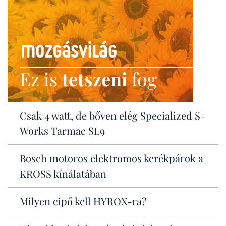
Ez is
tetszeni
fog
Csak 4 watt, de bőven elég Specialized S-
Works Tarmac SL9
Bosch motoros elektromos kerékpárok a
KROSS kínálatában
Milyen cipő kell HYROX-ra?