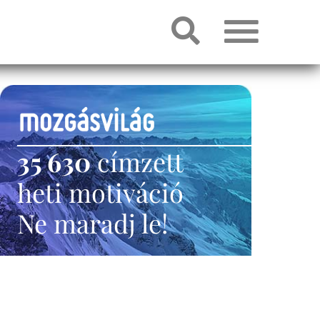
35 630
címzett
heti motiváció
Ne maradj le!