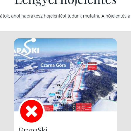
tjátok, ahol naprakész hójelentést tudunk mutatni. A hójelentés
GrapaSki