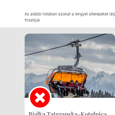
Az alábbi listában azokat a lengyel síterepeket lá
frissítjük.
Bialka Tatrzanska-Kotelnica