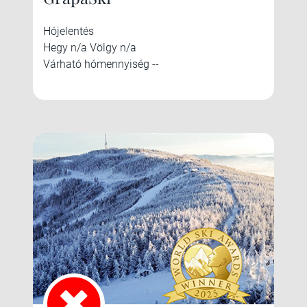
Hójelentés
Hegy n/a Völgy n/a
Várható hómennyiség --