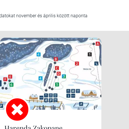
 adatokat november és április között naponta
Harenda Zakopane