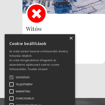
Witów
×
Hójelentés
Cookie beállítások
Hegy n/a Völgy n/a
Várható hómennyiség 14 cm
Az oldal sütiket használ a felhasználói élmény
fokozása céljából.
Az oldal böngészésével elfogadod az
adatvédelmi tájékoztató szerinti cookie
felhasználást.
Tovább olvasok
SZÜKSÉGES
TELJESÍTMÉNY
MARKETING
FUNKCIONÁLIS