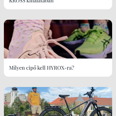
KROSS kínálatában
Milyen cipő kell HYROX-ra?