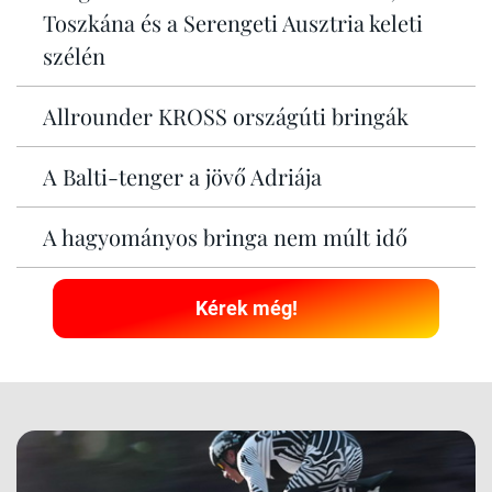
Toszkána és a Serengeti Ausztria keleti
szélén
Allrounder KROSS országúti bringák
A Balti-tenger a jövő Adriája
A hagyományos bringa nem múlt idő
Kérek még!