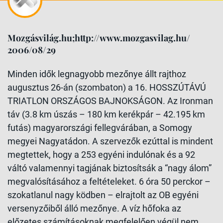
Mozgásvilág.hu;http://www.mozgasvilag.hu/
2006/08/29
Minden idők legnagyobb mezőnye állt rajthoz
augusztus 26-án (szombaton) a 16. HOSSZÚTÁVÚ
TRIATLON ORSZÁGOS BAJNOKSÁGON. Az Ironman
táv (3.8 km úszás – 180 km kerékpár – 42.195 km
futás) magyarországi fellegvárában, a Somogy
megyei Nagyatádon. A szervezők ezúttal is mindent
megtettek, hogy a 253 egyéni indulónak és a 92
váltó valamennyi tagjának biztosítsák a “nagy álom”
megvalósításához a feltételeket. 6 óra 50 perckor –
szokatlanul nagy ködben – elrajtolt az OB egyéni
versenyzőiből álló mezőnye. A víz hőfoka az
előzetes számításoknak megfelelően végül nem