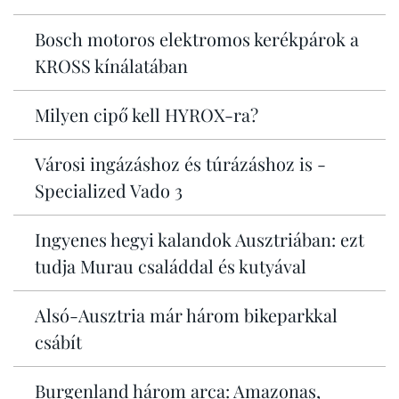
Bosch motoros elektromos kerékpárok a
KROSS kínálatában
Milyen cipő kell HYROX-ra?
Városi ingázáshoz és túrázáshoz is -
Specialized Vado 3
Ingyenes hegyi kalandok Ausztriában: ezt
tudja Murau családdal és kutyával
Alsó-Ausztria már három bikeparkkal
csábít
Burgenland három arca: Amazonas,