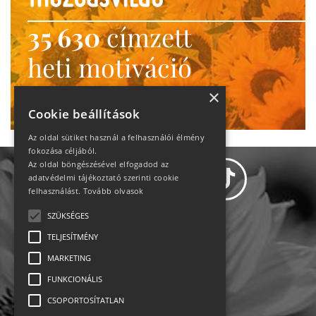
35 630
címzett
heti motiváció
Ne maradj le!
×
Cookie beállítások
Az oldal sütiket használ a felhasználói élmény
fokozása céljából.
Az oldal böngészésével elfogadod az
adatvédelmi tájékoztató szerinti cookie
felhasználást.
Tovább olvasok
SZÜKSÉGES
Adatvédelem
TELJESÍTMÉNY
MARKETING
Állásajánlatok
FUNKCIONÁLIS
Impresszum-kapcsolat
CSOPORTOSÍTATLAN