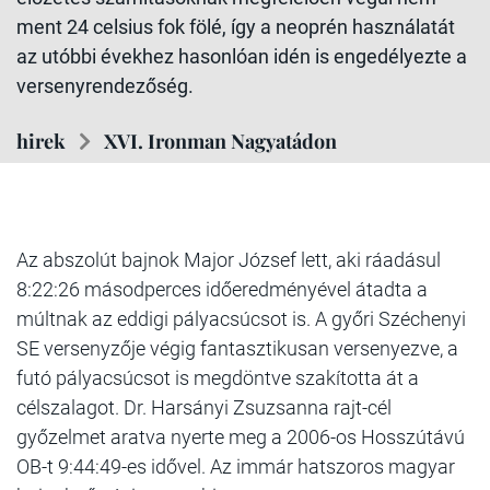
ment 24 celsius fok fölé, így a neoprén használatát
az utóbbi évekhez hasonlóan idén is engedélyezte a
versenyrendezőség.
hirek
XVI. Ironman Nagyatádon
Az abszolút bajnok Major József lett, aki ráadásul
8:22:26 másodperces időeredményével átadta a
múltnak az eddigi pályacsúcsot is. A győri Széchenyi
SE versenyzője végig fantasztikusan versenyezve, a
futó pályacsúcsot is megdöntve szakította át a
célszalagot. Dr. Harsányi Zsuzsanna rajt-cél
győzelmet aratva nyerte meg a 2006-os Hosszútávú
OB-t 9:44:49-es idővel. Az immár hatszoros magyar