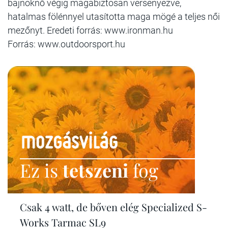
bajnoknő végig magabiztosan versenyezve,
hatalmas fölénnyel utasította maga mögé a teljes női
mezőnyt. Eredeti forrás: www.ironman.hu
Forrás: www.outdoorsport.hu
Ez is
tetszeni
fog
Csak 4 watt, de bőven elég Specialized S-
Works Tarmac SL9