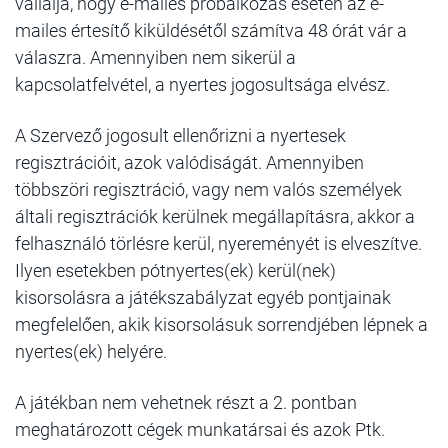
vállalja, hogy e-mailes próbálkozás esetén az e-
mailes értesítő kiküldésétől számítva 48 órát vár a
válaszra. Amennyiben nem sikerül a
kapcsolatfelvétel, a nyertes jogosultsága elvész.
A Szervező jogosult ellenőrizni a nyertesek
regisztrációit, azok valódiságát. Amennyiben
többszöri regisztráció, vagy nem valós személyek
általi regisztrációk kerülnek megállapításra, akkor a
felhasználó törlésre kerül, nyereményét is elveszítve.
Ilyen esetekben pótnyertes(ek) kerül(nek)
kisorsolásra a játékszabályzat egyéb pontjainak
megfelelően, akik kisorsolásuk sorrendjében lépnek a
nyertes(ek) helyére.
A játékban nem vehetnek részt a 2. pontban
meghatározott cégek munkatársai és azok Ptk.