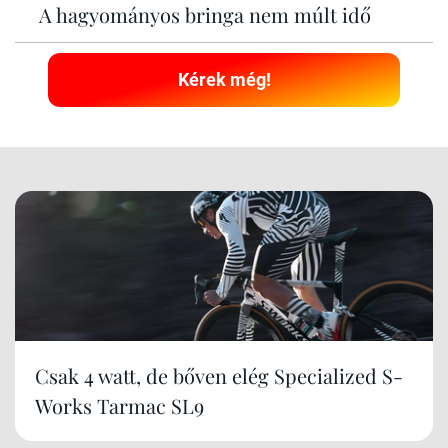
A hagyományos bringa nem múlt idő
Kérek még!
Csak 4 watt, de bőven elég Specialized S-
Works Tarmac SL9