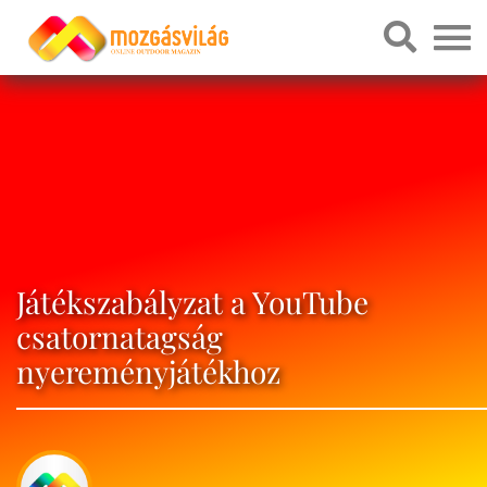
Játékszabályzat a YouTube
csatornatagság
nyereményjátékhoz