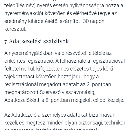
település név) nyerés esetén nyilvánosságra hozza a
nyereményakciót követően és elérhetővé tegye az
eredmény kihirdetésétől számított 30 napon
keresztül.
7. Adatkezelési szabályok
A nyereményjátékban való részvétel feltétele az
önkéntes regisztráció. A felhasználó a regisztrációval
feltétel nélkül, kifejezetten és előzetes teljes körű
tájékoztatást követően hozzájárul, hogy a
regisztrációnál megadott adatait az 2. pontban
meghatározott Szervező visszavonásig,
Adatkezelőként, a 8. pontban megjelölt célból kezelje.
Az Adatkezelő a személyes adatokat bizalmasan
kezeli, és megtesz minden olyan biztonsági, technikai