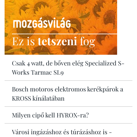
Ez is
tetszeni
fog
Csak 4 watt, de bőven elég Specialized S-
Works Tarmac SL9
Bosch motoros elektromos kerékpárok a
KROSS kínálatában
Milyen cipő kell HYROX-ra?
Városi ingázáshoz és túrázáshoz is -