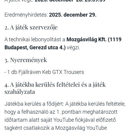
Eredményhirdetés:
2025. december 29.
2. A játék szervezője
A technikai lebonyolítást a
Mozgásvilág Kft. (1119
Budapest, Gerezd utca 4.)
végzi.
3. Nyeremények
- 1 db Fjällräven Keb GTX Trousers
4. A játékba kerülés feltételei és a játék
szabályzata
Játékba kerülés a fődíjért: A játékba kerülés feltétele,
hogy a felhasználó az 1. pontban meghatározott
időtartam alatt saját YouTube fiókjával előfizető
tagként csatlakozik a Mozgásvilág YouTube