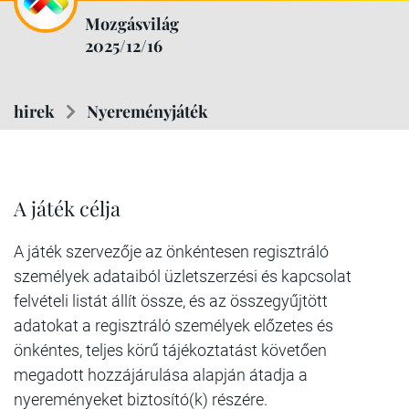
Mozgásvilág
2025/12/16
hirek
Nyereményjáték
A játék célja
A játék szervezője az önkéntesen regisztráló
személyek adataiból üzletszerzési és kapcsolat
felvételi listát állít össze, és az összegyűjtött
adatokat a regisztráló személyek előzetes és
önkéntes, teljes körű tájékoztatást követően
megadott hozzájárulása alapján átadja a
nyereményeket biztosító(k) részére.