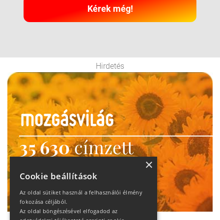
Kérek még!
Hirdetés
35 630
címzett
heti motiváció
×
Cookie beállítások
Ne maradj le!
Az oldal sütiket használ a felhasználói élmény
fokozása céljából.
Az oldal böngészésével elfogadod az