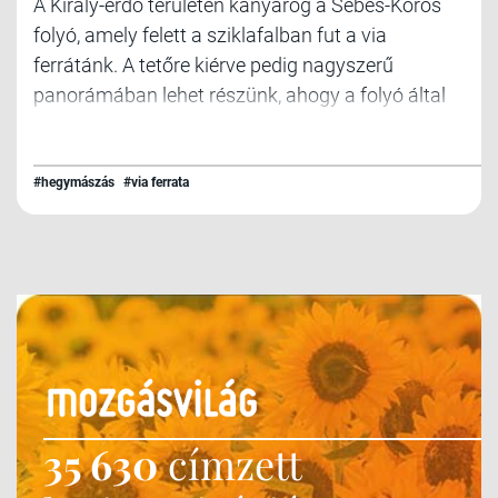
A Király-erdő területén kanyarog a Sebes-Körös
folyó, amely felett a sziklafalban fut a via
ferrátánk. A tetőre kiérve pedig nagyszerű
panorámában lehet részünk, ahogy a folyó által
tagolt, sűrű erdővel borított tájon végignézünk.
#hegymászás
#via ferrata
35 630
címzett