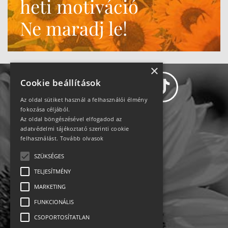
heti motiváció
Ne maradj le!
×
Cookie beállítások
Az oldal sütiket használ a felhasználói élmény
fokozása céljából.
Az oldal böngészésével elfogadod az
Adatvédelem
adatvédelmi tájékoztató szerinti cookie
felhasználást.
Tovább olvasok
Állásajánlatok
SZÜKSÉGES
TELJESÍTMÉNY
Impresszum-kapcsolat
MARKETING
Jogi nyilatkozat
FUNKCIONÁLIS
CSOPORTOSÍTATLAN
Rólunk