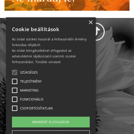
×
Cookie beállítások
Az oldal sütiket használ a felhasználói élmény
fokozása céljából.
Az oldal böngészésével elfogadod az
Adatvédelem
adatvédelmi tájékoztató szerinti cookie
felhasználást.
Tovább olvasok
Állásajánlatok
SZÜKSÉGES
TELJESÍTMÉNY
Impresszum-kapcsolat
MARKETING
Jogi nyilatkozat
FUNKCIONÁLIS
CSOPORTOSÍTATLAN
Rólunk
MINDENT ELFOGADOK
English