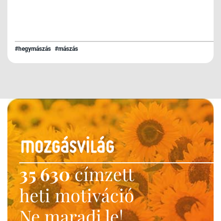
#hegymászás
#mászás
35 630
címzett
heti motiváció
Ne maradj le!