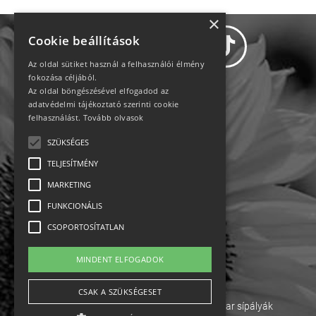
×
Cookie beállítások
Az oldal sütiket használ a felhasználói élmény
fokozása céljából.
Az oldal böngészésével elfogadod az
Adatvédelem
adatvédelmi tájékoztató szerinti cookie
felhasználást.
Tovább olvasok
Állásajánlatok
SZÜKSÉGES
TELJESÍTMÉNY
Impresszum-kapcsolat
MARKETING
Jogi nyilatkozat
FUNKCIONÁLIS
CSOPORTOSÍTATLAN
Rólunk
MINDENT ELFOGADOK
English
CSAK A SZÜKSÉGESET
Ebike
Osztrák sípályák
Magyar sípályák