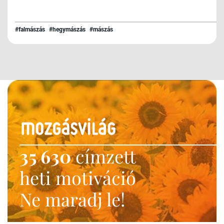
#falmászás
#hegymászás
#mászás
35 630
címzett
heti motiváció
Ne maradj le!