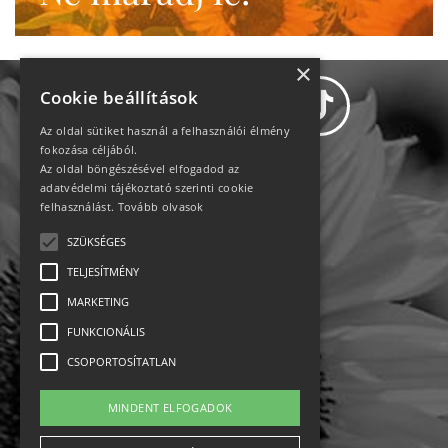
×
Cookie beállítások
Az oldal sütiket használ a felhasználói élmény
fokozása céljából.
Az oldal böngészésével elfogadod az
Adatvédelem
adatvédelmi tájékoztató szerinti cookie
felhasználást.
Tovább olvasok
Állásajánlatok
SZÜKSÉGES
TELJESÍTMÉNY
Impresszum-kapcsolat
MARKETING
Jogi nyilatkozat
FUNKCIONÁLIS
CSOPORTOSÍTATLAN
Rólunk
MINDENT ELFOGADOK
English