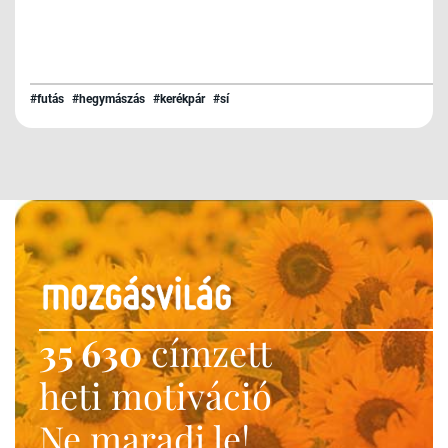
#futás
#hegymászás
#kerékpár
#sí
35 630
címzett
heti motiváció
Ne maradj le!