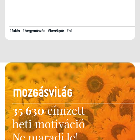
#futás
#hegymászás
#kerékpár
#sí
35 630
címzett
heti motiváció
Ne maradj le!