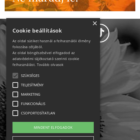
×
Cookie beállítások
Az oldal sütiket használ a felhasználói élmény
fokozása céljából.
Az oldal böngészésével elfogadod az
Adatvédelem
adatvédelmi tájékoztató szerinti cookie
felhasználást.
Tovább olvasok
Állásajánlatok
SZÜKSÉGES
TELJESÍTMÉNY
Impresszum-kapcsolat
MARKETING
Jogi nyilatkozat
FUNKCIONÁLIS
CSOPORTOSÍTATLAN
Rólunk
MINDENT ELFOGADOK
English