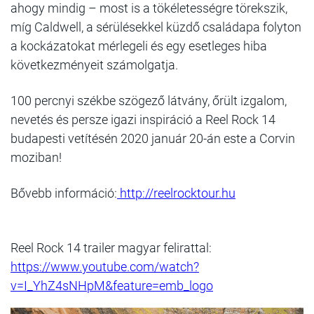
ahogy mindig – most is a tökéletességre törekszik,
míg Caldwell, a sérülésekkel küzdő családapa folyton
a kockázatokat mérlegeli és egy esetleges hiba
következményeit számolgatja.
100 percnyi székbe szögező látvány, őrült izgalom,
nevetés és persze igazi inspiráció a Reel Rock 14
budapesti vetítésén 2020 január 20-án este a Corvin
moziban!
Bővebb információ:
http://reelrocktour.hu
Reel Rock 14 trailer magyar felirattal:
https://www.youtube.com/watch?
v=I_YhZ4sNHpM&feature=emb_logo