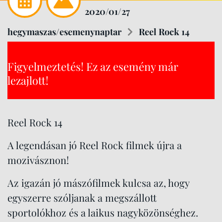
2020/01/27
hegymaszas/esemenynaptar
Reel Rock 14
Figyelmeztetés! Ez az esemény már
lezajlott!
Reel Rock 14
A legendásan jó Reel Rock filmek újra a
mozivásznon!
Az igazán jó mászófilmek kulcsa az, hogy
egyszerre szóljanak a megszállott
sportolókhoz és a laikus nagyközönséghez.