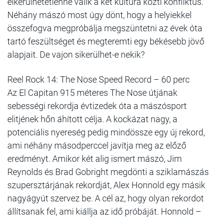
elkerülhetetlenné válik a két kultúra közti konfliktus.
Néhány mászó most úgy dönt, hogy a helyiekkel
összefogva megpróbálja megszüntetni az évek óta
tartó feszültséget és megteremti egy békésebb jövő
alapjait. De vajon sikerülhet-e nekik?
Reel Rock 14: The Nose Speed Record – 60 perc
Az El Capitan 915 méteres The Nose útjának
sebességi rekordja évtizedek óta a mászósport
elitjének hőn áhított célja. A kockázat nagy, a
potenciális nyereség pedig mindössze egy új rekord,
ami néhány másodperccel javítja meg az előző
eredményt. Amikor két alig ismert mászó, Jim
Reynolds és Brad Gobright megdönti a sziklamászás
szupersztárjának rekordját, Alex Honnold egy másik
nagyágyút szervez be. A cél az, hogy olyan rekordot
állítsanak fel, ami kiállja az idő próbáját. Honnold –