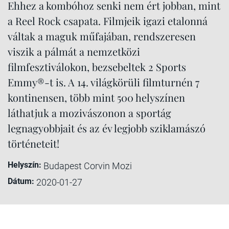
Ehhez a kombóhoz senki nem ért jobban, mint
a Reel Rock csapata. Filmjeik igazi etalonná
váltak a maguk műfajában, rendszeresen
viszik a pálmát a nemzetközi
filmfesztiválokon, bezsebeltek 2 Sports
Emmy®-t is. A 14. világkörüli filmturnén 7
kontinensen, több mint 500 helyszínen
láthatjuk a mozivászonon a sportág
legnagyobbjait és az év legjobb sziklamászó
történeteit!
Helyszín:
Budapest Corvin Mozi
Dátum:
2020-01-27