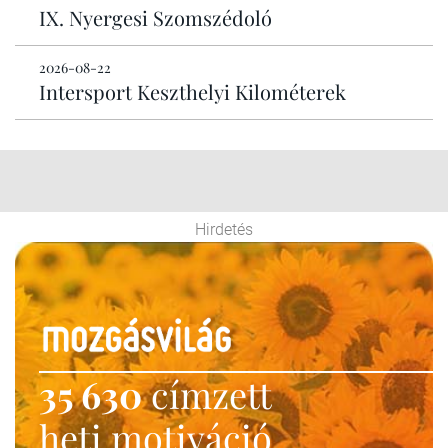
IX. Nyergesi Szomszédoló
2026-08-22
Intersport Keszthelyi Kilométerek
Hirdetés
35 630
címzett
heti motiváció