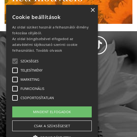
Ne maradj le!
×
Cookie beállítások
Az oldal sütiket használ a felhasználói élmény
fokozása céljából.
Az oldal böngészésével elfogadod az
adatvédelmi tájékoztató szerinti cookie
felhasználást.
Tovább olvasok
SZÜKSÉGES
Adatvédelem
TELJESÍTMÉNY
MARKETING
Állásajánlatok
FUNKCIONÁLIS
Impresszum-kapcsolat
CSOPORTOSÍTATLAN
Jogi nyilatkozat
MINDENT ELFOGADOK
Rólunk
CSAK A SZÜKSÉGESET