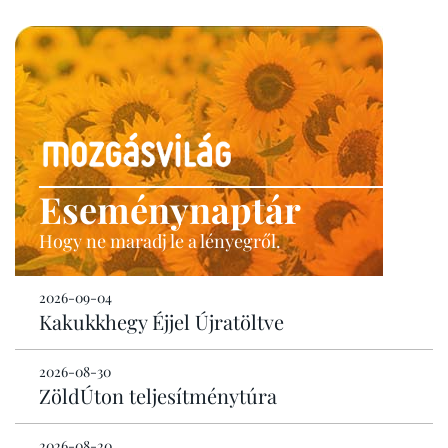
Eseménynaptár
Hogy ne maradj le a lényegről.
2026-09-04
Kakukkhegy Éjjel Újratöltve
2026-08-30
ZöldÚton teljesítménytúra
2026-08-20