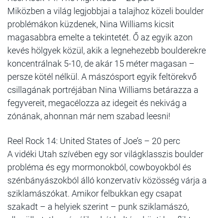
Miközben a világ legjobbjai a talajhoz közeli boulder
problémákon küzdenek, Nina Williams kicsit
magasabbra emelte a tekintetét. Ő az egyik azon
kevés hölgyek közül, akik a legnehezebb boulderekre
koncentrálnak 5-10, de akár 15 méter magasan –
persze kötél nélkül. A mászósport egyik feltörekvő
csillagának portréjában Nina Williams betárazza a
fegyvereit, megacélozza az idegeit és nekivág a
zónának, ahonnan már nem szabad leesni!
Reel Rock 14: United States of Joe’s – 20 perc
A vidéki Utah szívében egy sor világklasszis boulder
probléma és egy mormonokból, cowboyokból és
szénbányászokból álló konzervatív közösség várja a
sziklamászókat. Amikor felbukkan egy csapat
szakadt – a helyiek szerint – punk sziklamászó,