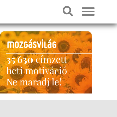
35 630
címzett
heti motiváció
Ne maradj le!