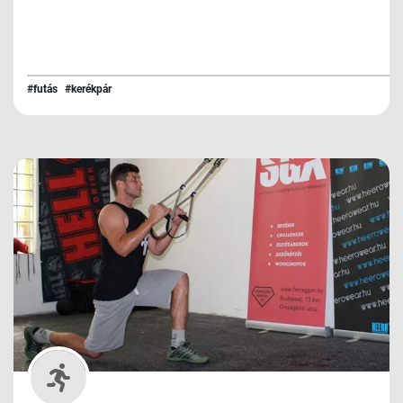
#futás
#kerékpár