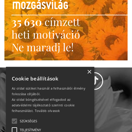
35 630
címzett
heti motiváció
Ne maradj le!
×
Cookie beállítások
Az oldal sütiket használ a felhasználói élmény
fokozása céljából.
Az oldal böngészésével elfogadod az
Adatvédelem
adatvédelmi tájékoztató szerinti cookie
felhasználást.
Tovább olvasok
Állásajánlatok
SZÜKSÉGES
TELJESÍTMÉNY