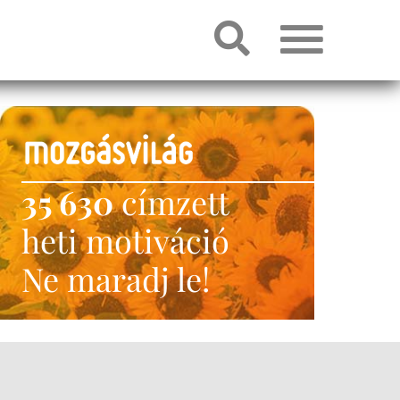
35 630
címzett
heti motiváció
Ne maradj le!