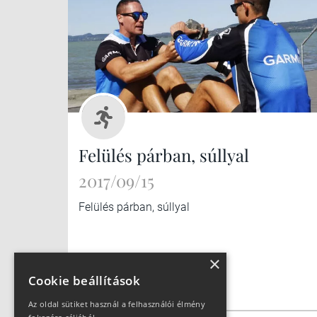
Felülés párban, súllyal
2017/09/15
Felülés párban, súllyal
×
Cookie beállítások
Az oldal sütiket használ a felhasználói élmény