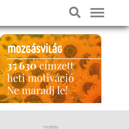
35 630
címzett
heti motiváció
Ne maradj le!
Hirdetés