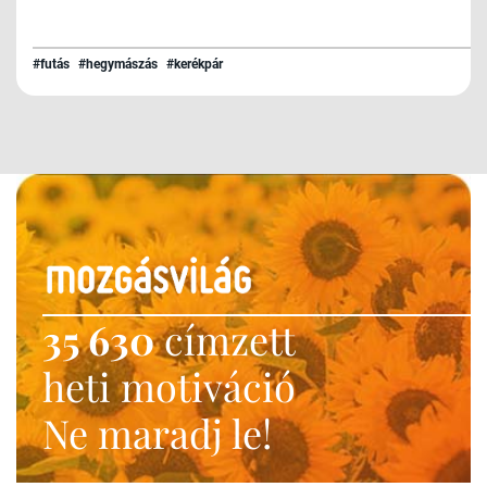
#futás
#hegymászás
#kerékpár
35 630
címzett
heti motiváció
Ne maradj le!