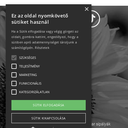
×
Ez az oldal nyomkövető
sütiket használ
Ha a Sütik elfogadása vagy végig görgeti az
oldalt, gombra kattint, engedélyezi, hogy a
Adatvédelem
sütiben apró adatmennyiséget tároljunk a
számítógépén.
Részletek
Állásajánlatok
SZÜKSÉGES
TELJESÍTMÉNY
Impresszum-kapcsolat
MARKETING
Jogi nyilatkozat
FUNKCIONÁLIS
KATEGORIZÁLATLAN
Rólunk
SÜTIK ELFOGADÁSA
English
SÜTIK KIKAPCSOLÁSA
Ebike
Osztrák sípályák
Magyar sípályák