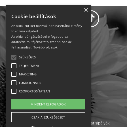
×
Cookie beállítások
Az oldal sütiket használ a felhasználói élmény
fokozása céljából.
Az oldal böngészésével elfogadod az
Adatvédelem
adatvédelmi tájékoztató szerinti cookie
felhasználást.
Tovább olvasok
Állásajánlatok
SZÜKSÉGES
TELJESÍTMÉNY
Impresszum-kapcsolat
MARKETING
Jogi nyilatkozat
FUNKCIONÁLIS
CSOPORTOSÍTATLAN
Rólunk
MINDENT ELFOGADOK
English
CSAK A SZÜKSÉGESET
Ebike
Osztrák sípályák
Magyar sípályák