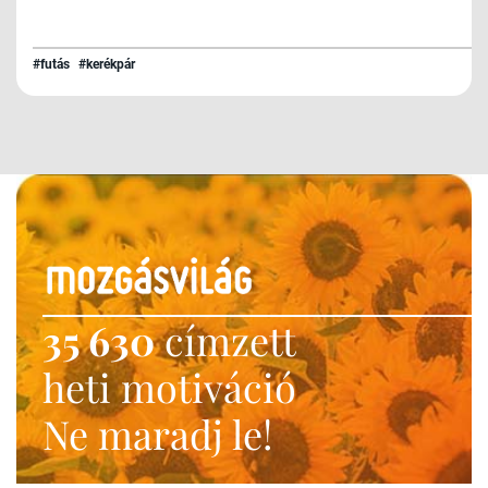
#futás
#kerékpár
35 630
címzett
heti motiváció
Ne maradj le!