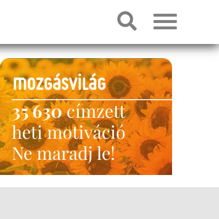
35 630
címzett
heti motiváció
Ne maradj le!