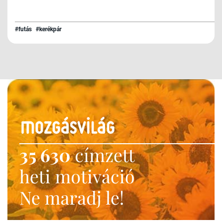
#futás
#kerékpár
35 630
címzett
heti motiváció
Ne maradj le!