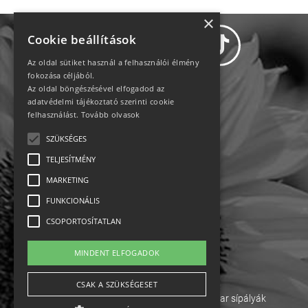
×
Cookie beállítások
Az oldal sütiket használ a felhasználói élmény
fokozása céljából.
Az oldal böngészésével elfogadod az
Adatvédelem
adatvédelmi tájékoztató szerinti cookie
felhasználást.
Tovább olvasok
Állásajánlatok
SZÜKSÉGES
TELJESÍTMÉNY
Impresszum-kapcsolat
MARKETING
Jogi nyilatkozat
FUNKCIONÁLIS
CSOPORTOSÍTATLAN
Rólunk
MINDENT ELFOGADOK
English
CSAK A SZÜKSÉGESET
Ebike
Osztrák sípályák
Magyar sípályák