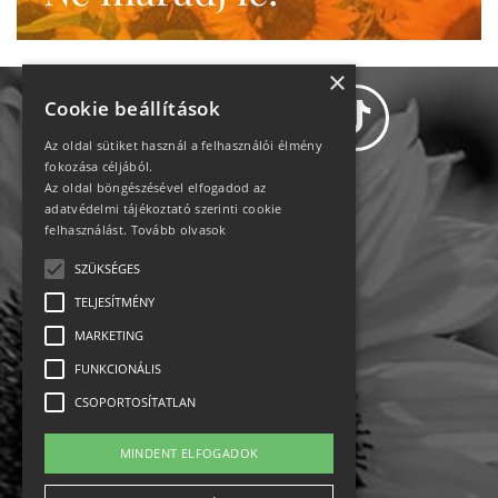
×
Cookie beállítások
Az oldal sütiket használ a felhasználói élmény
fokozása céljából.
Az oldal böngészésével elfogadod az
Adatvédelem
adatvédelmi tájékoztató szerinti cookie
felhasználást.
Tovább olvasok
Állásajánlatok
SZÜKSÉGES
TELJESÍTMÉNY
Impresszum-kapcsolat
MARKETING
Jogi nyilatkozat
FUNKCIONÁLIS
CSOPORTOSÍTATLAN
Rólunk
MINDENT ELFOGADOK
English