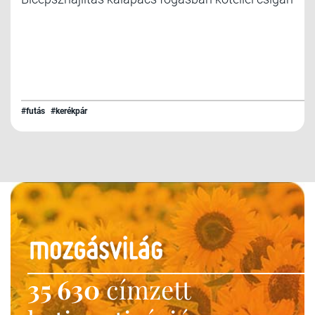
#futás
#kerékpár
35 630
címzett