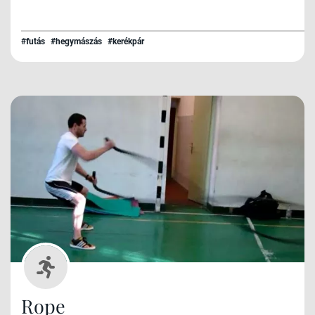
#futás
#hegymászás
#kerékpár
Rope