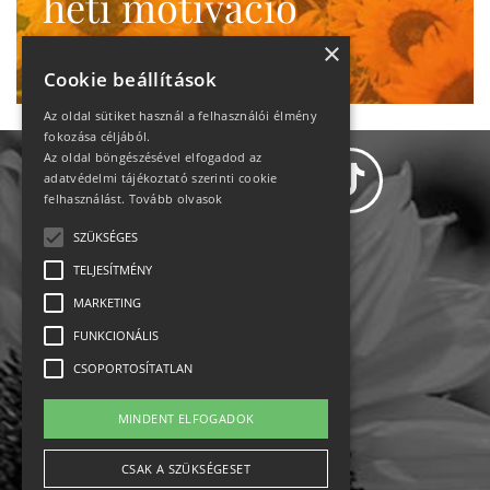
heti motiváció
Ne maradj le!
×
Cookie beállítások
Az oldal sütiket használ a felhasználói élmény
fokozása céljából.
Az oldal böngészésével elfogadod az
adatvédelmi tájékoztató szerinti cookie
felhasználást.
Tovább olvasok
SZÜKSÉGES
Adatvédelem
TELJESÍTMÉNY
MARKETING
Állásajánlatok
FUNKCIONÁLIS
Impresszum-kapcsolat
CSOPORTOSÍTATLAN
Jogi nyilatkozat
MINDENT ELFOGADOK
Rólunk
CSAK A SZÜKSÉGESET