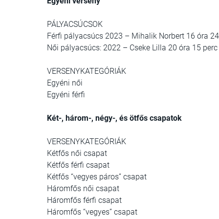
Egyéni verseny
PÁLYACSÚCSOK
Férfi pályacsúcs 2023 – Mihalik Norbert 16 óra 
Női pályacsúcs: 2022 – Cseke Lilla 20 óra 15 pe
VERSENYKATEGÓRIÁK
Egyéni női
Egyéni férfi
Két-, három-, négy-, és ötfős csapatok
VERSENYKATEGÓRIÁK
Kétfős női csapat
Kétfős férfi csapat
Kétfős “vegyes páros” csapat
Háromfős női csapat
Háromfős férfi csapat
Háromfős “vegyes” csapat