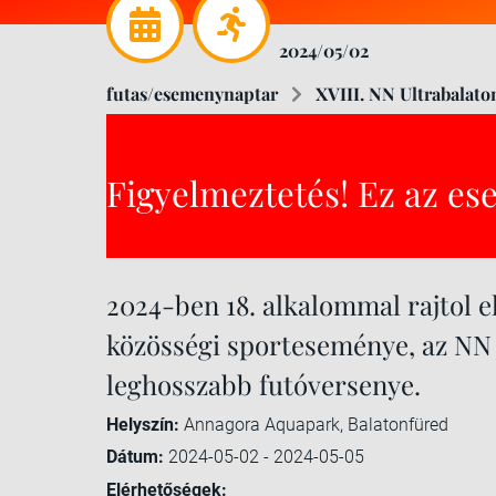
2024/05/02
futas/esemenynaptar
XVIII. NN Ultrabalato
Figyelmeztetés! Ez az es
2024-ben 18. alkalommal rajtol 
közösségi sporteseménye, az NN
leghosszabb futóversenye.
Helyszín:
Annagora Aquapark, Balatonfüred
Dátum:
2024-05-02 - 2024-05-05
Elérhetőségek: