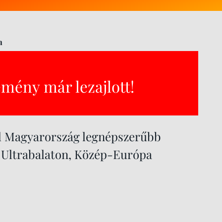
n
emény már lezajlott!
el Magyarország legnépszerűbb
 Ultrabalaton, Közép-Európa