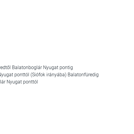
dtől Balatonboglár Nyugat pontig
gat ponttól (Siófok irányába) Balatonfüredig
ár Nyugat ponttól