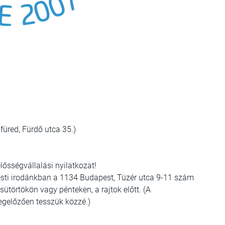
red, Fürdő utca 35.)
elősségvállalási nyilatkozat!
sti irodánkban a 1134 Budapest, Tüzér utca 9-11 szám
ütörtökön vagy pénteken, a rajtok előtt. (A
egelőzően tesszük közzé.)