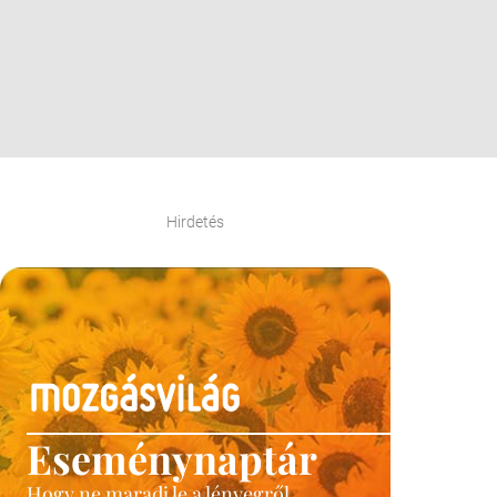
Hirdetés
Eseménynaptár
Hogy ne maradj le a lényegről.