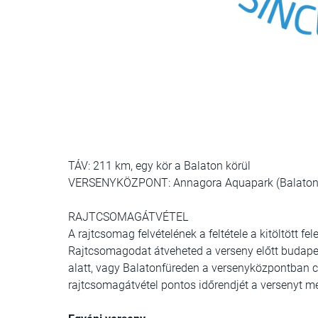
TÁV: 211 km, egy kör a Balaton körül
VERSENYKÖZPONT: Annagora Aquapark (Balatonfü
RAJTCSOMAGÁTVÉTEL
A rajtcsomag felvételének a feltétele a kitöltött fel
Rajtcsomagodat átveheted a verseny előtt budape
alatt, vagy Balatonfüreden a versenyközpontban cs
rajtcsomagátvétel pontos időrendjét a versenyt m