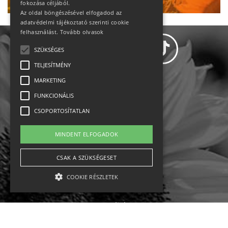
fokozása céljából.
Az oldal böngészésével elfogadod az
adatvédelmi tájékoztató szerinti cookie
felhasználást.
Tovább olvasok
SZÜKSÉGES
TELJESÍTMÉNY
MARKETING
Adatvédelem
FUNKCIONÁLIS
CSOPORTOSÍTATLAN
Állásajánlatok
MINDENT ELFOGADOK
Impresszum-kapcsolat
CSAK A SZÜKSÉGESET
Jogi nyilatkozat
COOKIE RÉSZLETEK
Rólunk
English
Szükséges
Teljesítmény
Marketing
Funkcionális
Csoportosítatlan