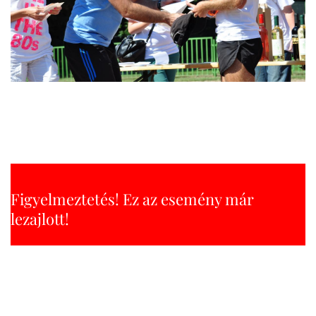
Figyelmeztetés! Ez az esemény már
lezajlott!