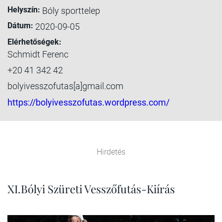
Helyszín:
Bóly sporttelep
Dátum:
2020-09-05
Elérhetőségek:
Schmidt Ferenc
+20 41 342 42
bolyivesszofutas[a]gmail.com
https://bolyivesszofutas.wordpress.com/
Hirdetés
XI.Bólyi Szüreti Vesszőfutás-Kiírás