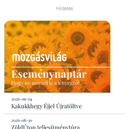
Hirdetés
Eseménynaptár
Hogy ne maradj le a lényegről.
2026-09-04
Kakukkhegy Éjjel Újratöltve
2026-08-30
ZöldÚton teljesítménytúra