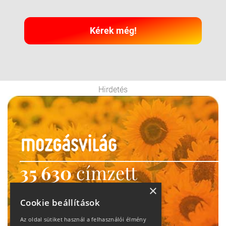
Kérek még!
Hirdetés
35 630
címzett
heti motiváció
×
Cookie beállítások
Ne maradj le!
Az oldal sütiket használ a felhasználói élmény