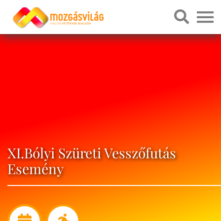
XI.Bólyi Szüreti Vesszőfutás
Esemény