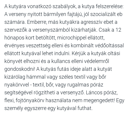
A kutyára vonatkozó szabályok, a kutya felszerelése:
A verseny nyitott bármilyen fajtájú, jól szocializált eb
számára. Emberre, más kutyákra agresszív ebet a
szervezők a versenyszámból kizárhatják. Csak a 12
hónapos kort betöltött, microchippel ellátott,
érvényes veszettség elleni és kombinált védőoltással
ellátott kutyával lehet indulni. Kérjük a kutyák oltási
könyvét elhozni és a kullancs elleni védelemről
gondoskodni! A kutyás futás ideje alatt a kutyát
kizárólag hámmal vagy széles textil vagy bőr
nyakörvvel - textil, bőr, vagy rugalmas póráz
segítségével rögzítheti a versenyző. Láncos póráz,
flexi, fojtónyakörv használata nem megengedett! Egy
személy egyszerre egy kutyával futhat.