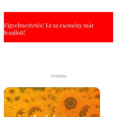
Figyelmeztetés! Ez az esemény már
lezajlott!
Hirdetés