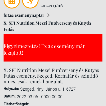
2022/03/06
futas/esemenynaptar
X. SFI Nutrition Mezei Futóverseny és Kutyás
Futás
Figyelmeztetés! Ez az esemény már
lezajlott!
X. SFI Nutrition Mezei Futóverseny és Kutyás
Futás esemény, Szeged. Korhatár és szintidő
nincs, csak remek hangulat.
Helyszín:
Szeged, Irinyi János u. 1, 6727
Dátum:
2022-03-06 - 0000-00-00
Elérhetőségek: