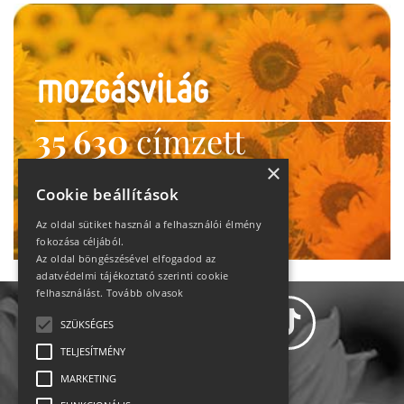
35 630
címzett
heti motiváció
×
Cookie beállítások
Ne maradj le!
Az oldal sütiket használ a felhasználói élmény
fokozása céljából.
Az oldal böngészésével elfogadod az
adatvédelmi tájékoztató szerinti cookie
felhasználást.
Tovább olvasok
SZÜKSÉGES
TELJESÍTMÉNY
MARKETING
Adatvédelem