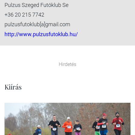
Pulzus Szeged Futóklub Se
+36 20 215 7742
pulzusfutoklub[a]gmail.com
http://www.pulzusfutoklub.hu/
Hirdetés
Kiírás