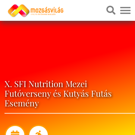
X. SFI Nutrition Mezei
Futóverseny és Kutyás Futás
Esemény