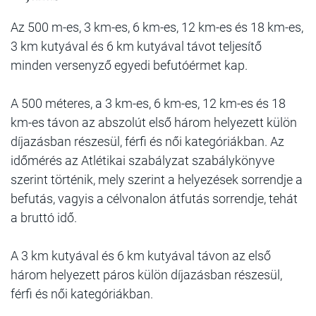
Az 500 m-es, 3 km-es, 6 km-es, 12 km-es és 18 km-es,
3 km kutyával és 6 km kutyával távot teljesítő
minden versenyző egyedi befutóérmet kap.
A 500 méteres, a 3 km-es, 6 km-es, 12 km-es és 18
km-es távon az abszolút első három helyezett külön
díjazásban részesül, férfi és női kategóriákban. Az
időmérés az Atlétikai szabályzat szabálykönyve
szerint történik, mely szerint a helyezések sorrendje a
befutás, vagyis a célvonalon átfutás sorrendje, tehát
a bruttó idő.
A 3 km kutyával és 6 km kutyával távon az első
három helyezett páros külön díjazásban részesül,
férfi és női kategóriákban.