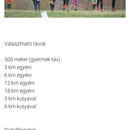
Választható távok
500 méter (gyermek táv)
3 km egyéni
6 km egyéni
12 km egyéni
18 km egyéni
3 km kutyával
6 km kutyával
Rajtidőpontok