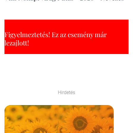
Figyelmeztetés! Ez az esemény már
lezajlott!
Hirdetés