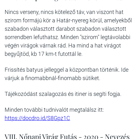
Nincs verseny, nincs kötelező táv, van viszont hat
szirom formájú kör a Határ-nyereg körül, amelyekből
szabadon választott darabot szabadon választott
sorrendben lefuthatsz. Minden "szirom" legtávolabbi
végén virágok várnak rád. Ha mind a hat virágot
begyűjtöd, kb 17 km-t futottál le.
Frissítés batyus jelleggel a központban történik. Ide
várjuk a finomabbnál-finomabb sütiket.
Tájékozódást szalagozás és itiner is segíti fogja.
Minden további tudnivalót megtalálsz itt:
https://docdro.id/S8Gpz1C
VIII. Nőnapi Virág Futás - 2020 - Nevezés