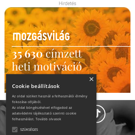
Hirdetés
35 630
címzett
heti motiváció
Ne maradj le!
×
Cookie beállítások
Az oldal sütiket használ a felhasználói élmény
fokozása céljából.
Az oldal böngészésével elfogadod az
adatvédelmi tájékoztató szerinti cookie
felhasználást.
Tovább olvasok
SZÜKSÉGES