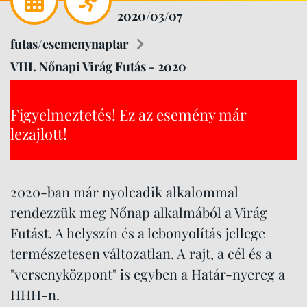
2020/03/07
futas/esemenynaptar
VIII. Nőnapi Virág Futás - 2020
Figyelmeztetés! Ez az esemény már
lezajlott!
2020-ban már nyolcadik alkalommal
rendezzük meg Nőnap alkalmából a Virág
Futást. A helyszín és a lebonyolítás jellege
természetesen változatlan. A rajt, a cél és a
"versenyközpont" is egyben a Határ-nyereg a
HHH-n.