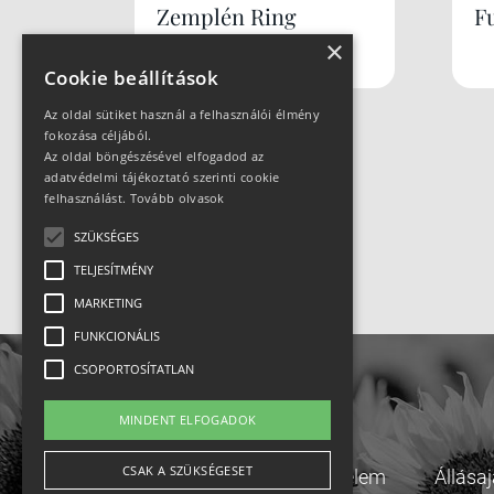
Zemplén Ring
F
×
Cookie beállítások
Az oldal sütiket használ a felhasználói élmény
fokozása céljából.
Az oldal böngészésével elfogadod az
adatvédelmi tájékoztató szerinti cookie
felhasználást.
Tovább olvasok
SZÜKSÉGES
TELJESÍTMÉNY
MARKETING
FUNKCIONÁLIS
CSOPORTOSÍTATLAN
MINDENT ELFOGADOK
CSAK A SZÜKSÉGESET
Adatvédelem
Állása