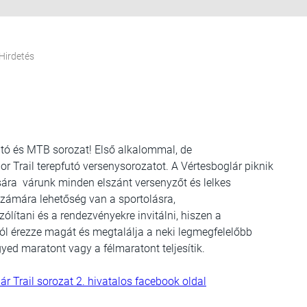
Hirdetés
utó és MTB sorozat! Első alkalommal, de
r Trail terepfutó versenysorozatot. A Vértesboglár piknik
sára várunk minden elszánt versenyzőt és lelkes
zámára lehetőség van a sportolásra,
lítani és a rendezvényekre invitálni, hiszen a
ól érezze magát és megtalálja a neki legmegfelelőbb
ed maratont vagy a félmaratont teljesítik.
ár Trail sorozat 2. hivatalos facebook oldal