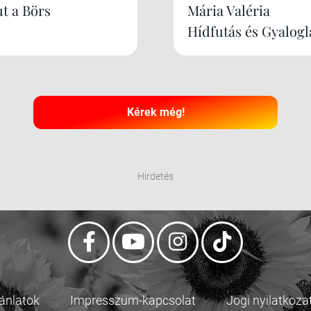
ut a Börs
Mária Valéria
Hídfutás és Gyalogl
Kérek még!
Hirdetés
jánlatok
Impresszum-kapcsolat
Jogi nyilatkoza