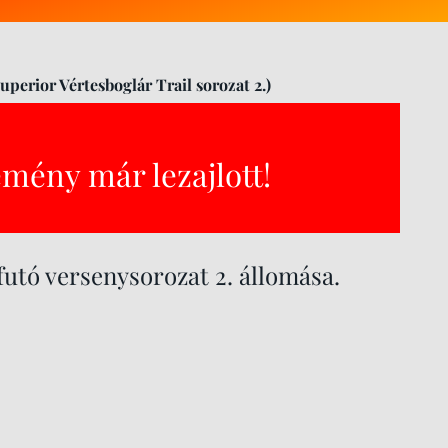
uperior Vértesboglár Trail sorozat 2.)
emény már lezajlott!
futó versenysorozat 2. állomása.