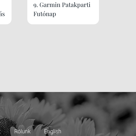
9. Garmin Patakparti
ás
Futónap
t
Rólunk
English