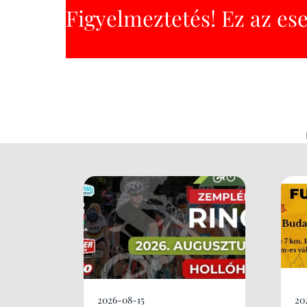
Figyelmeztetés! Ez az es
2026-08-15
20