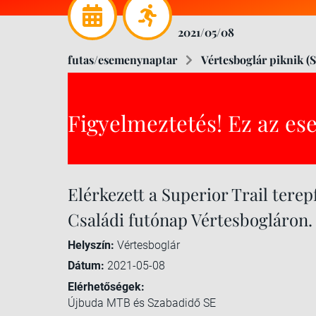
2021/05/08
futas/esemenynaptar
Vértesboglár piknik (S
Figyelmeztetés! Ez az es
Elérkezett a Superior Trail terep
Családi futónap Vértesbogláron.
Helyszín:
Vértesboglár
Dátum:
2021-05-08
Elérhetőségek:
Újbuda MTB és Szabadidő SE