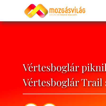
Vértesboglár pikni
Vértesboglár Trail