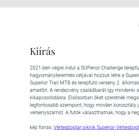
Kiírás
2021-ben végre indul a SUPerior Challenge terepf
hagyományteremtés céljával hozzuk létre a Superio
Superior Trail MTB és terepfutó verseny 2. állomá
amatőrt. A rendezvény családbarát így mindenki s
kikapcsolódásra. Elsősorban őket szeretnék megszó
legfontosabb szempont, hogy minden korosztály j
versenyszámot. A futók választhatnak, hogy a negy
kép forrás:
Vértesboglár piknik Superior Vértesbogl