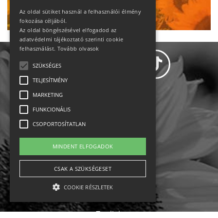
Ne maradj le!
Az oldal sütiket használ a felhasználói élmény
fokozása céljából.
Az oldal böngészésével elfogadod az
adatvédelmi tájékoztató szerinti cookie
felhasználást.
Tovább olvasok
SZÜKSÉGES
TELJESÍTMÉNY
MARKETING
Adatvédelem
FUNKCIONÁLIS
CSOPORTOSÍTATLAN
Állásajánlatok
MINDENT ELFOGADOK
Impresszum-kapcsolat
CSAK A SZÜKSÉGESET
Jogi nyilatkozat
COOKIE RÉSZLETEK
Rólunk
English