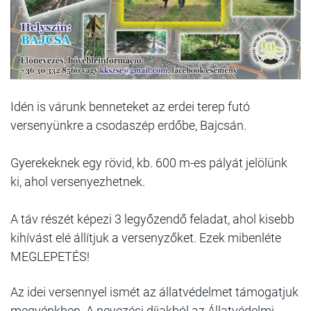
Idén is várunk benneteket az erdei terep futó
versenyünkre a csodaszép erdőbe, Bajcsán.
Gyerekeknek egy rövid, kb. 600 m-es pályát jelölünk
ki, ahol versenyezhetnek.
A táv részét képezi 3 legyőzendő feladat, ahol kisebb
kihívást elé állítjuk a versenyzőket. Ezek mibenléte
MEGLEPETÉS!
Az idei versennyel ismét az állatvédelmet támogatjuk
megyénkben. A nevezési díjakból az Állatvédelmi