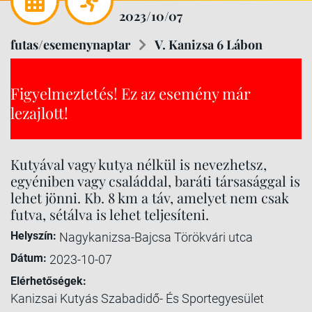
2023/10/07
futas/esemenynaptar
V. Kanizsa 6 Lábon
Figyelmeztetés! Ez az esemény már
lezajlott!
Kutyával vagy kutya nélkül is nevezhetsz,
egyéniben vagy családdal, baráti társasággal is
lehet jönni. Kb. 8 km a táv, amelyet nem csak
futva, sétálva is lehet teljesíteni.
Helyszín:
Nagykanizsa-Bajcsa Törökvári utca
Dátum:
2023-10-07
Elérhetőségek:
Kanizsai Kutyás Szabadidő- És Sportegyesület