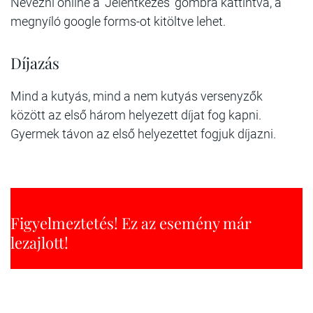
Nevezni online a 'Jelentkezés' gombra kattintva, a
megnyíló google forms-ot kitöltve lehet.
Díjazás
Mind a kutyás, mind a nem kutyás versenyzők
között az első három helyezett díjat fog kapni.
Gyermek távon az első helyezettet fogjuk díjazni.
Figyelmeztetés! Ez az esemény már
lezajlott!