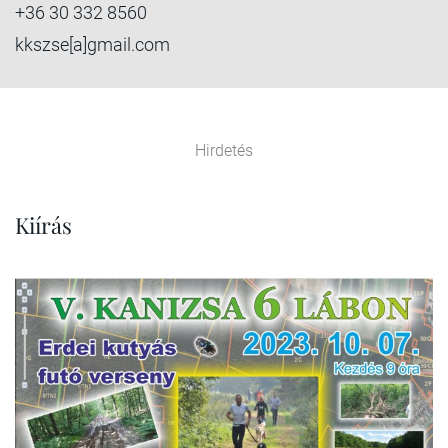
+36 30 332 8560
kkszse[a]gmail.com
Hirdetés
Kiírás