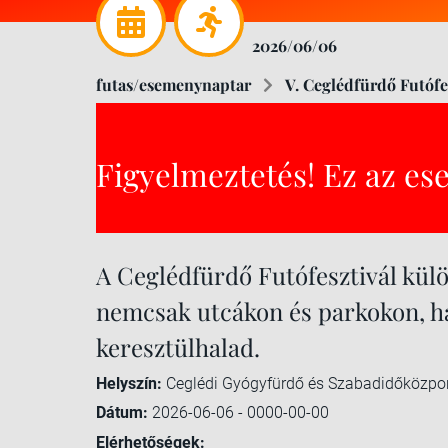
2026/06/06
futas/esemenynaptar
V. Ceglédfürdő Futófe
Figyelmeztetés! Ez az es
A Ceglédfürdő Futófesztivál külö
nemcsak utcákon és parkokon, h
keresztülhalad.
Helyszín:
Ceglédi Gyógyfürdő és Szabadidőközpo
Dátum:
2026-06-06 - 0000-00-00
Elérhetőségek: