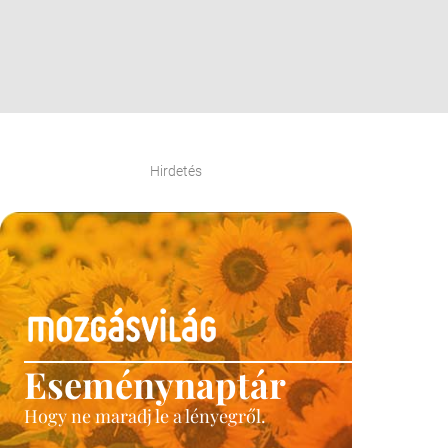
Hirdetés
Eseménynaptár
Hogy ne maradj le a lényegről.