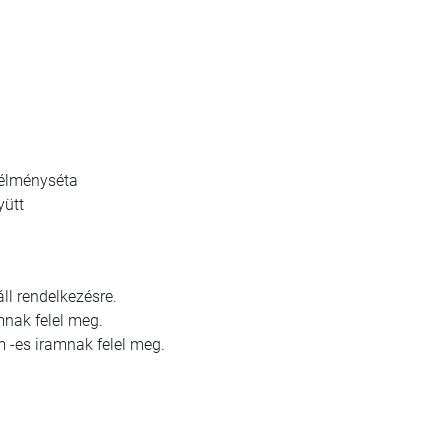
élményséta
yütt
áll rendelkezésre.
mnak felel meg.
m -es iramnak felel meg.