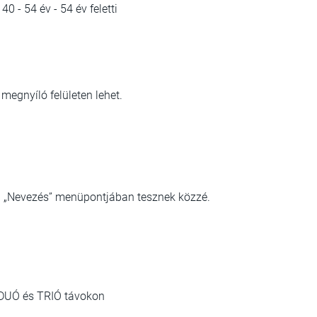
40 - 54 év - 54 év feletti
 megnyíló felületen lehet.
dal „Nevezés” menüpontjában tesznek közzé.
m, DUÓ és TRIÓ távokon