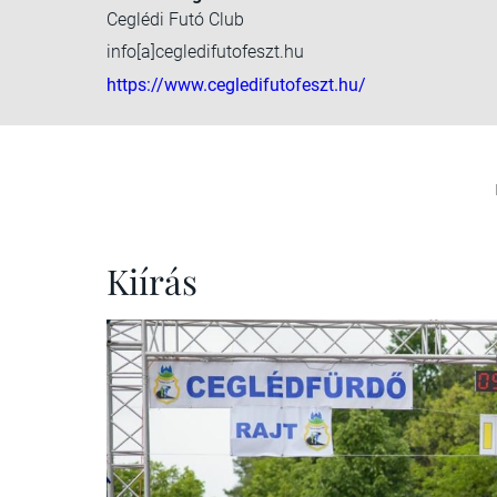
Ceglédi Futó Club
info[a]cegledifutofeszt.hu
https://www.cegledifutofeszt.hu/
Kiírás