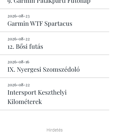
9. Garmin Patakparti Futónap
2026-08-23
Garmin WTF Spartacus
2026-08-22
12. Bősi futás
2026-08-16
IX. Nyergesi Szomszédoló
2026-08-22
Intersport Keszthelyi
Kilométerek
Hirdetés