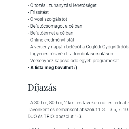
- Öltözési, zuhanyzási lehetőséget
- Frissítést
- Orvosi szolgálatot
- Befutócsomagot a célban
- Befutóérmet a célban
- Online eredménylistát
- A verseny napján belépőt a Ceglédi Gyógyfürdőb
- Ingyenes részvételt a tombolasorsoláson
- Versenyhez kapcsolódó egyéb programokat
- A lista még bővülhet :)
Díjazás
- A 300 m, 800 m, 2 km -es távokon női és férfi absz
Távonként és nemenként abszolút 1-3. - 3.5, 7, 10
DUÓ és TRIÓ: abszolút 1-3.