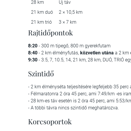
28 km
Új táv
21 km duó
2 × 10,5 km
21 km trió
3 × 7 km
Rajtidőpontok
8:20
- 300 m tipegő, 800 m gyerekfutam
8:40
- 2 km élményfutás,
közvetlen utána
a 2 km 
9:30
- 3.5, 7, 10.5, 14, 21 km, 28 km, DUÓ, TRIÓ eg
Szintidő
- 2 km élményséta teljesítésére legfeljebb 35 perc 
- Félmaratonra 2 óra 45 perc, ami 7:49/km -es ira
- 28 km-es táv esetén is 2 óra 45 perc, ami 5:53/k
- A többi távra nincs szintidő meghatározva.
Korcsoportok