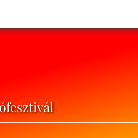
ófesztivál