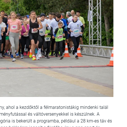
, ahol a kezdőktől a félmaratonistákig mindenki talál
ményfutással és váltóversenyekkel is készülnek. A
egória is bekerült a programba, például a 28 km-es táv és