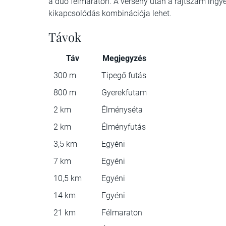
a duó félmaraton. A verseny után a rajtszám ingye
kikapcsolódás kombinációja lehet.
Távok
Táv
Megjegyzés
300 m
Tipegő futás
800 m
Gyerekfutam
2 km
Élményséta
2 km
Élményfutás
3,5 km
Egyéni
7 km
Egyéni
10,5 km
Egyéni
14 km
Egyéni
21 km
Félmaraton