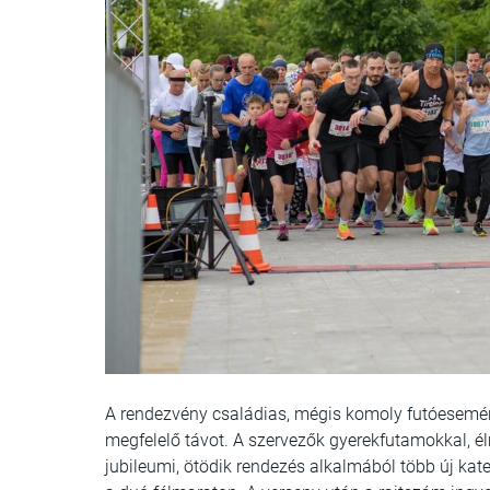
A rendezvény családias, mégis komoly futóesemény
megfelelő távot. A szervezők gyerekfutamokkal, él
jubileumi, ötödik rendezés alkalmából több új kat