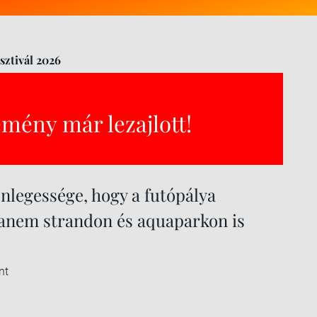
sztivál 2026
emény már lezajlott!
nlegessége, hogy a futópálya
anem strandon és aquaparkon is
nt