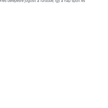
nes belépésre jogosít a fürdőbe, így a nap sport és