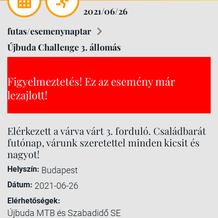
2021/06/26
futas/esemenynaptar
Újbuda Challenge 3. állomás
Figyelmeztetés! Ez az esemény már
lezajlott!
Elérkezett a várva várt 3. forduló. Családbarát
futónap, várunk szeretettel minden kicsit és
nagyot!
Helyszín:
Budapest
Dátum:
2021-06-26
Elérhetőségek:
Újbuda MTB és Szabadidő SE