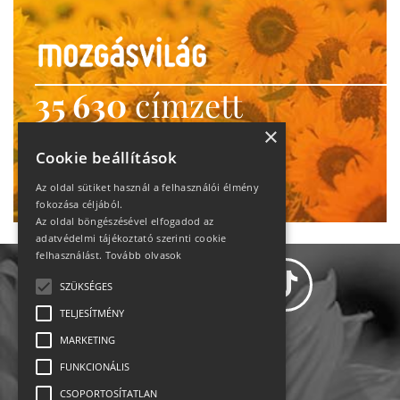
35 630
címzett
heti motiváció
×
Cookie beállítások
Ne maradj le!
Az oldal sütiket használ a felhasználói élmény
fokozása céljából.
Az oldal böngészésével elfogadod az
adatvédelmi tájékoztató szerinti cookie
felhasználást.
Tovább olvasok
SZÜKSÉGES
TELJESÍTMÉNY
MARKETING
Adatvédelem
FUNKCIONÁLIS
CSOPORTOSÍTATLAN
Állásajánlatok