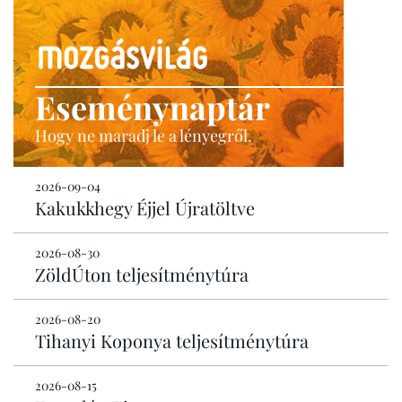
Eseménynaptár
Hogy ne maradj le a lényegről.
2026-09-04
Kakukkhegy Éjjel Újratöltve
2026-08-30
ZöldÚton teljesítménytúra
2026-08-20
Tihanyi Koponya teljesítménytúra
2026-08-15