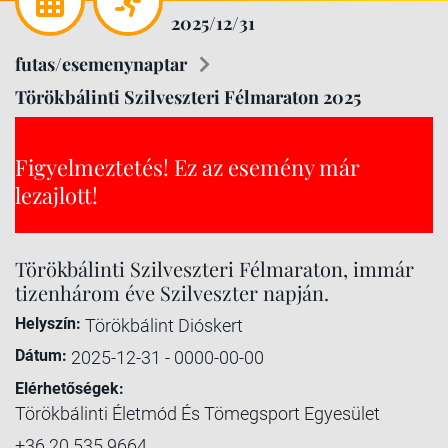
2025/12/31
futas/esemenynaptar
Törökbálinti Szilveszteri Félmaraton 2025
Figyelmeztetés! Ez az esemény már
lezajlott!
Törökbálinti Szilveszteri Félmaraton, immár
tizenhárom éve Szilveszter napján.
Helyszín:
Törökbálint Dióskert
Dátum:
2025-12-31 - 0000-00-00
Elérhetőségek:
Törökbálinti Életmód És Tömegsport Egyesület
+36 20 535 9664