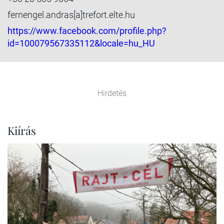
fernengel.andras[a]trefort.elte.hu
https://www.facebook.com/profile.php?
id=100079567335112&locale=hu_HU
Hirdetés
Kiírás