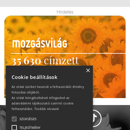
Hirdetés
35 630
címzett
heti motiváció
×
Cookie beállítások
Ne maradj le!
Az oldal sütiket használ a felhasználói élmény
fokozása céljából.
Az oldal böngészésével elfogadod az
adatvédelmi tájékoztató szerinti cookie
felhasználást.
Tovább olvasok
SZÜKSÉGES
TELJESÍTMÉNY