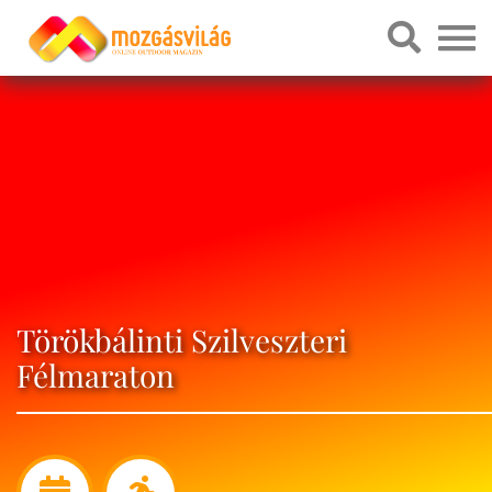
Törökbálinti Szilveszteri
Félmaraton