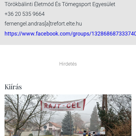
Törökbálinti Életmód És Tömegsport Egyesület
+36 20 535 9664
fernengel.andras[a]trefort.elte.hu
https://www.facebook.com/groups/13286868733374
Hirdetés
Kiírás