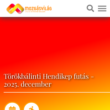
Törökbálinti Hendikep futás -
2025. december