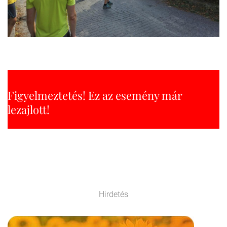
Figyelmeztetés! Ez az esemény már
lezajlott!
Hirdetés