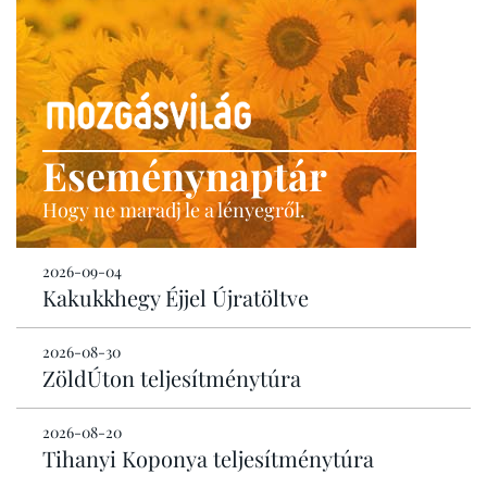
Eseménynaptár
Hogy ne maradj le a lényegről.
2026-09-04
Kakukkhegy Éjjel Újratöltve
2026-08-30
ZöldÚton teljesítménytúra
2026-08-20
Tihanyi Koponya teljesítménytúra