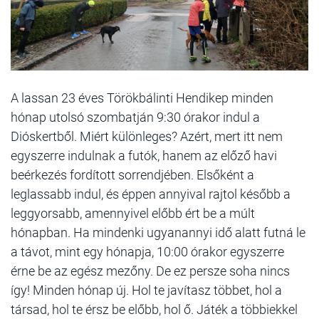
A lassan 23 éves Törökbálinti Hendikep minden
hónap utolsó szombatján 9:30 órakor indul a
Dióskertből. Miért különleges? Azért, mert itt nem
egyszerre indulnak a futók, hanem az előző havi
beérkezés fordított sorrendjében. Elsőként a
leglassabb indul, és éppen annyival rajtol később a
leggyorsabb, amennyivel előbb ért be a múlt
hónapban. Ha mindenki ugyanannyi idő alatt futná le
a távot, mint egy hónapja, 10:00 órakor egyszerre
érne be az egész mezőny. De ez persze soha nincs
így! Minden hónap új. Hol te javítasz többet, hol a
társad, hol te érsz be előbb, hol ő. Játék a többiekkel