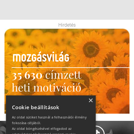
Hirdetés
35 630
címzett
heti motiváció
Ne maradj le!
×
Cookie beállítások
Az oldal sütiket használ a felhasználói élmény
fokozása céljából.
Az oldal böngészésével elfogadod az