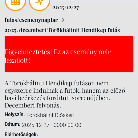
2025/12/27
futas/esemenynaptar
2025. decemberi Törökbálinti Hendikep futás
Figyelmeztetés! Ez az esemény már
lezajlott!
A Törökbálinti Hendikep futáson nem
egyszerre indulnak a futók, hanem az előző
havi beérkezés fordított sorrendjében.
Decemberi felvonás.
Helyszín:
Törökbálint Dióskert
Dátum:
2025-12-27 - 0000-00-00
Elérhetőségek: