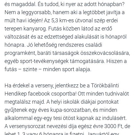
és magaddal. És tudod, ki nyer az adott hónapban?
Nem a leggyorsabb, hanem aki a legtöbbet javítja a
múlt havi idején! Az 5,3 km-es útvonal szép erdei
terepen kanyarog. Futás közben látod az erdő
változását és az edzettséged alakulását is hónapról
hónapra. Jó lehetőség rendszeres családi
programként, baráti társaságok összekovácsolására,
egyéb sport-tevékenységek támogatására. Hiszen a
futás – szinte – minden sport alapja.
Ha érdekel a verseny, jelentkezz be a Törökbálinti
Hendikep facebook csoportba! Ott minden tudnivalót
megtalálsz majd. A helyi iskolák diákjai pontokat
gyűjtenek egy éves kupa-sorozatban, és minden
alkalommal egy-egy tesi ötöst kapnak az indulásért.
A versenysorozat nevezési díja egész évre 3000 Ft, de
lehet 1, 3 vagy 6 hónapra is fizetni. Januártól egy