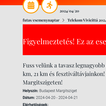
2024/04/20
futas/esemenynaptar
Telekom Vivicittá 202
Figyelmeztetés! Ez az es
Fuss velünk a tavasz legnagyob
km, 21 km és fesztiváltávjainkon
Margitszigeten!
Helyszín:
Budapest Margitsziget
Dátum:
2024-04-20 - 2024-04-21
Elérhetőségek: