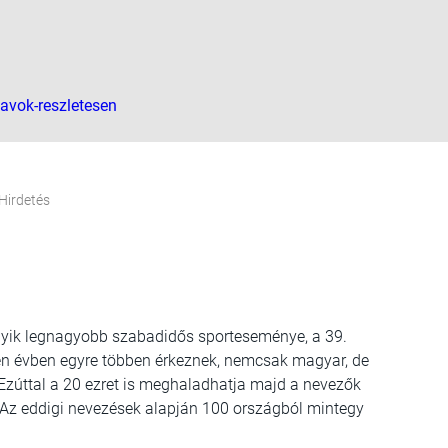
tavok-reszletesen
Hirdetés
egyik legnagyobb szabadidős sporteseménye, a 39.
n évben egyre többen érkeznek, nemcsak magyar, de
 Ezúttal a 20 ezret is meghaladhatja majd a nevezők
 Az eddigi nevezések alapján 100 országból mintegy