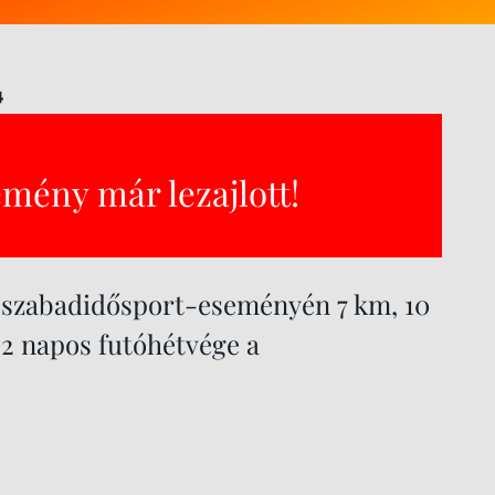
4
emény már lezajlott!
b szabadidősport-eseményén 7 km, 10
! 2 napos futóhétvége a