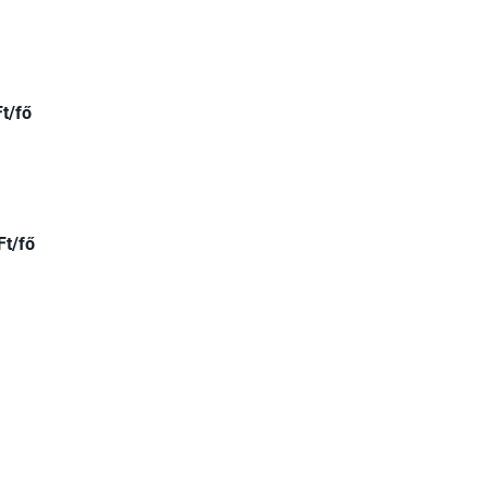
Ft/fő
Ft/fő