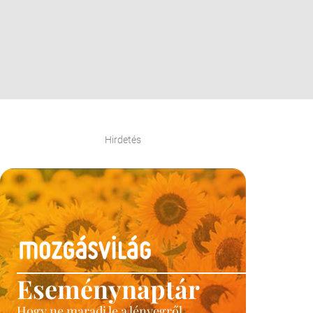
Hirdetés
Eseménynaptár
Hogy ne maradj le a lényegről.