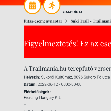
2022/06/12
futas/esemenynaptar
Suki Trail - Trailman
Figyelmeztetés! Ez az es
A Trailmania.hu terepfutó verse
Helyszín:
Sukorói Kultúrház, 8096 Sukoró Fő utca
Dátum:
2022-06-12 - 0000-00-00
Elérhetőségek:
Piercing-Hungary Kft.
+