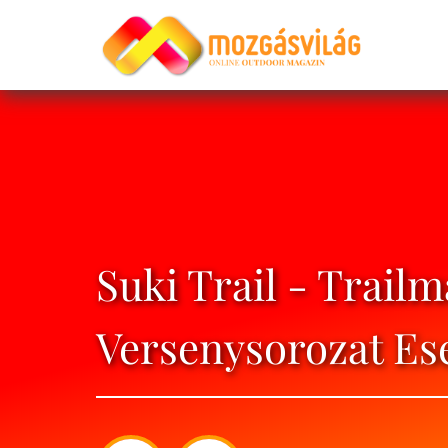
Suki Trail - Trail
Versenysorozat E