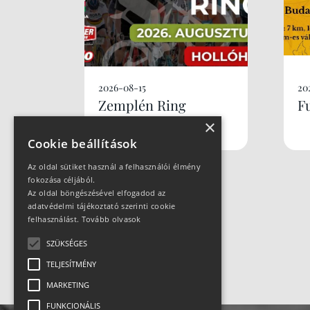
2026-08-15
20
Zemplén Ring
F
×
Cookie beállítások
Az oldal sütiket használ a felhasználói élmény
fokozása céljából.
Az oldal böngészésével elfogadod az
adatvédelmi tájékoztató szerinti cookie
felhasználást.
Tovább olvasok
SZÜKSÉGES
TELJESÍTMÉNY
MARKETING
FUNKCIONÁLIS