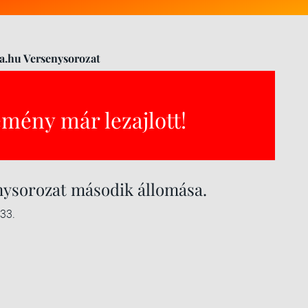
ia.hu Versenysorozat
emény már lezajlott!
nysorozat második állomása.
 33.