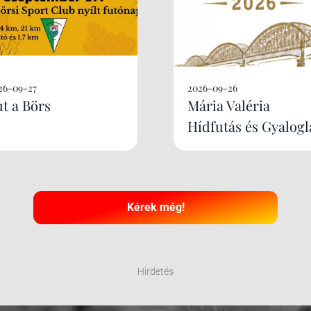
26-09-27
2026-09-26
ut a Börs
Mária Valéria
Hídfutás és Gyalogl
Kérek még!
Hirdetés