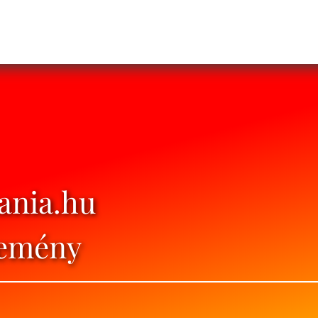
mania.hu
semény