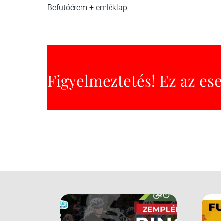
Befutóérem + emléklap
Figyelmeztetés! Ez az es