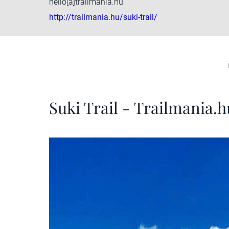
hello[a]trailmania.hu
http://trailmania.hu/suki-trail/
Suki Trail - Trailmania.