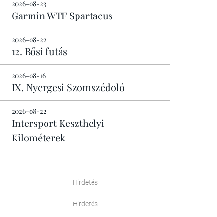
2026-08-23
Garmin WTF Spartacus
2026-08-22
12. Bősi futás
2026-08-16
IX. Nyergesi Szomszédoló
2026-08-22
Intersport Keszthelyi
Kilométerek
Hirdetés
Hirdetés