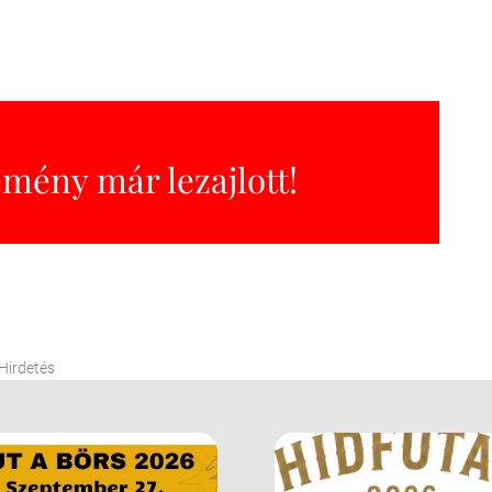
emény már lezajlott!
Hirdetés