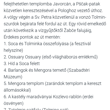
felejthetetlen templomba Javorcán, a Pščak-patak
közvetlen keresztezésével a Pologhoz vezető úthoz.
A völgy végén a Sv. Petra közvetlenül a vonzó Tolmin-
szurdok bejárata felé fordul az út. Egy rövid emelkedő
után következik a vízgyűjtőktől Žabče falujáig,
Érdekes pontok az út mentén:
1. Soca és Tolminka összefolyása (a fesztivál
helyszíne)
2. Ossuary Ossuary (első világháborús emlékmű)
3. Híd a Soca felett
4. Barlangok és Mengora temető (Szabadtéri
Múzeum)
5. Mengora templom (zarándok templom a kereszt
állomásokkal)
6. A kastély maradványai Kozlevo rablón (erdei
ösvényen)
7. Zatolmin sajtfalu (Tolminc sajt)