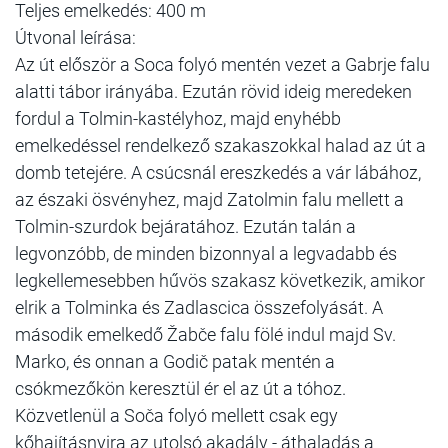
Teljes emelkedés: 400 m
Útvonal leírása:
Az út először a Soca folyó mentén vezet a Gabrje falu
alatti tábor irányába. Ezután rövid ideig meredeken
fordul a Tolmin-kastélyhoz, majd enyhébb
emelkedéssel rendelkező szakaszokkal halad az út a
domb tetejére. A csúcsnál ereszkedés a vár lábához,
az északi ösvényhez, majd Zatolmin falu mellett a
Tolmin-szurdok bejáratához. Ezután talán a
legvonzóbb, de minden bizonnyal a legvadabb és
legkellemesebben hűvös szakasz következik, amikor
elrik a Tolminka és Zadlascica összefolyását. A
második emelkedő Žabče falu fölé indul majd Sv.
Marko, és onnan a Godič patak mentén a
csókmezőkön keresztül ér el az út a tóhoz.
Közvetlenül a Soča folyó mellett csak egy
kőhajításnyira az utolsó akadály - áthaladás a