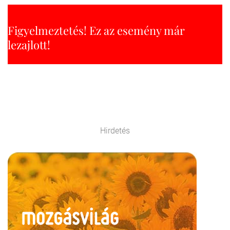
Figyelmeztetés! Ez az esemény már
lezajlott!
Hirdetés