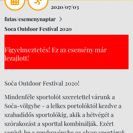
2020/07/03
futas/esemenynaptar
Soca Outdoor Festival 2020
Figyelmeztetés! Ez az esemény már
lezajlott!
Soča Outdoor Festival 2020!
Mindenféle sportolót szeretettel várunk a
Soča-völgybe - a lelkes portolóktól kezdve a
szabadidős sportolókig, akik a hétvégét a
szórakozást a sporttal kombinálják. Ezért
vonjuk be a rendezvénybe az olyan sportágak