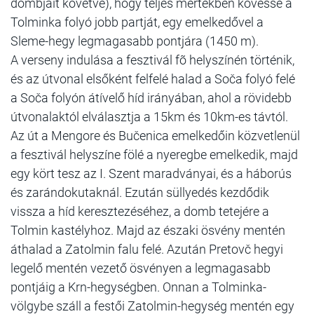
dombjait követve), hogy teljes mértékben kövesse a
Tolminka folyó jobb partját, egy emelkedővel a
Sleme-hegy legmagasabb pontjára (1450 m).
A verseny indulása a fesztivál fõ helyszínén történik,
és az útvonal elsőként felfelé halad a Soča folyó felé
a Soča folyón átívelő híd irányában, ahol a rövidebb
útvonalaktól elválasztja a 15km és 10km-es távtól.
Az út a Mengore és Bučenica emelkedőin közvetlenül
a fesztivál helyszíne fölé a nyeregbe emelkedik, majd
egy kört tesz az I. Szent maradványai, és a háborús
és zarándokutaknál. Ezután süllyedés kezdődik
vissza a híd keresztezéséhez, a domb tetejére a
Tolmin kastélyhoz. Majd az északi ösvény mentén
áthalad a Zatolmin falu felé. Azután Pretovč hegyi
legelő mentén vezető ösvényen a legmagasabb
pontjáig a Krn-hegységben. Onnan a Tolminka-
völgybe száll a festői Zatolmin-hegység mentén egy