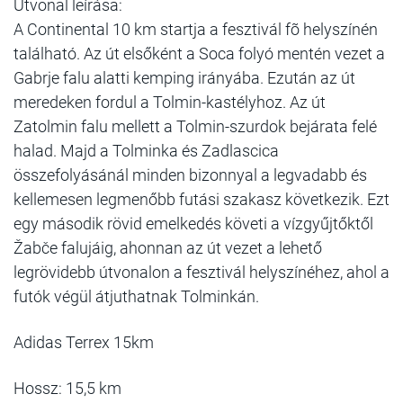
Útvonal leírása:
A Continental 10 km startja a fesztivál fõ helyszínén
található. Az út elsőként a Soca folyó mentén vezet a
Gabrje falu alatti kemping irányába. Ezután az út
meredeken fordul a Tolmin-kastélyhoz. Az út
Zatolmin falu mellett a Tolmin-szurdok bejárata felé
halad. Majd a Tolminka és Zadlascica
összefolyásánál minden bizonnyal a legvadabb és
kellemesen legmenőbb futási szakasz következik. Ezt
egy második rövid emelkedés követi a vízgyűjtőktől
Žabče falujáig, ahonnan az út vezet a lehető
legrövidebb útvonalon a fesztivál helyszínéhez, ahol a
futók végül átjuthatnak Tolminkán.
Adidas Terrex 15km
Hossz: 15,5 km