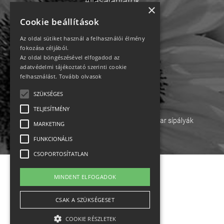
Állásajánlatok
×
Cookie beállítások
Impresszum-kapcsolat
Az oldal sütiket használ a felhasználói élmény
Jogi nyilatkozat
fokozása céljából.
Az oldal böngészésével elfogadod az
Rólunk
adatvédelmi tájékoztató szerinti cookie
felhasználást.
Tovább olvasok
English
SZÜKSÉGES
TELJESÍTMÉNY
Ebike
Osztrák sípályák
Magyar sípályák
MARKETING
FUNKCIONÁLIS
MTB kerékpár
CSOPORTOSÍTATLAN
MINDENT ELFOGADOK
CSAK A SZÜKSÉGESET
COOKIE RÉSZLETEK