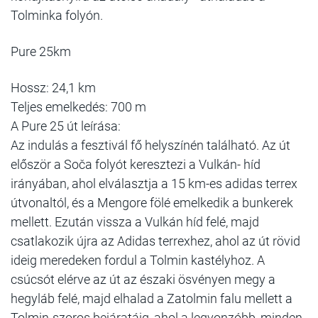
Tolminka folyón.
Pure 25km
Hossz: 24,1 km
Teljes emelkedés: 700 m
A Pure 25 út leírása:
Az indulás a fesztivál fő helyszínén található. Az út
először a Soča folyót keresztezi a Vulkán- híd
irányában, ahol elválasztja a 15 km-es adidas terrex
útvonaltól, és a Mengore fölé emelkedik a bunkerek
mellett. Ezután vissza a Vulkán híd felé, majd
csatlakozik újra az Adidas terrexhez, ahol az út rövid
ideig meredeken fordul a Tolmin kastélyhoz. A
csúcsót elérve az út az északi ösvényen megy a
hegyláb felé, majd elhalad a Zatolmin falu mellett a
Tolmin-szoros bejáratáig, ahol a legvonzóbb, minden