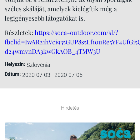
széles skáláját, amelyek kielégítik még a
legigényesebb látogatókat is.
Részletek:
https://soca-outdoor.com/sl/?
fbclid=IwAR21hVci935GUP8s5Lf10uRe5YF4UfGi5
d24wmvnDA3kwGkAOB_4TMW3U
Helyszín:
Szlovénia
Dátum:
2020-07-03 - 2020-07-05
Hirdetés