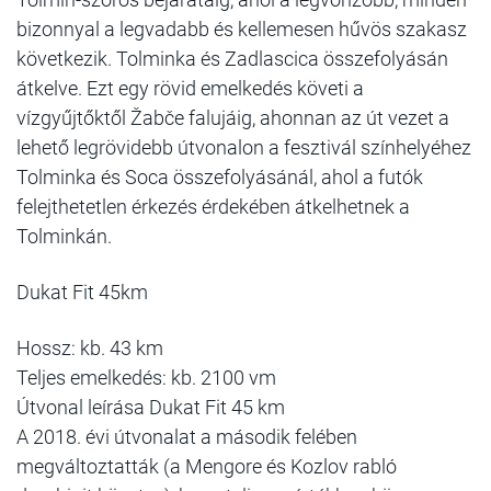
bizonnyal a legvadabb és kellemesen hűvös szakasz
következik. Tolminka és Zadlascica összefolyásán
átkelve. Ezt egy rövid emelkedés követi a
vízgyűjtőktől Žabče falujáig, ahonnan az út vezet a
lehető legrövidebb útvonalon a fesztivál színhelyéhez
Tolminka és Soca összefolyásánál, ahol a futók
felejthetetlen érkezés érdekében átkelhetnek a
Tolminkán.
Dukat Fit 45km
Hossz: kb. 43 km
Teljes emelkedés: kb. 2100 vm
Útvonal leírása Dukat Fit 45 km
A 2018. évi útvonalat a második felében
megváltoztatták (a Mengore és Kozlov rabló