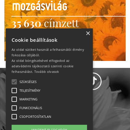
35 630
címzett
heti motiváció
×
Cookie beállítások
Ne maradj le!
Az oldal sütiket használ a felhasználói élmény
fokozása céljából.
Az oldal böngészésével elfogadod az
adatvédelmi tájékoztató szerinti cookie
felhasználást.
Tovább olvasok
SZÜKSÉGES
TELJESÍTMÉNY
MARKETING
Adatvédelem
FUNKCIONÁLIS
CSOPORTOSÍTATLAN
Állásajánlatok
MINDENT ELFOGADOK