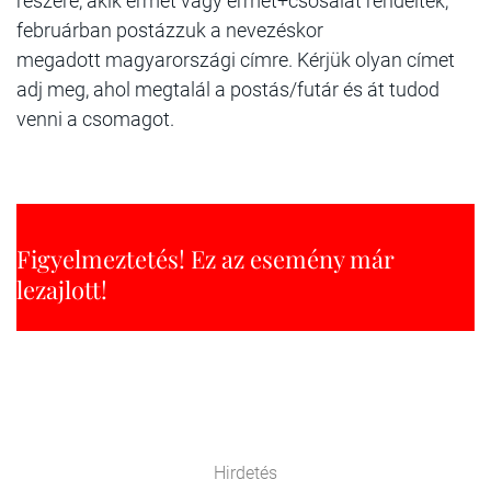
részére, akik érmet vagy érmet+csősálat rendeltek,
februárban postázzuk a nevezéskor
megadott magyarországi címre. Kérjük olyan címet
adj meg, ahol megtalál a postás/futár és át tudod
venni a csomagot.
Figyelmeztetés! Ez az esemény már
lezajlott!
Hirdetés