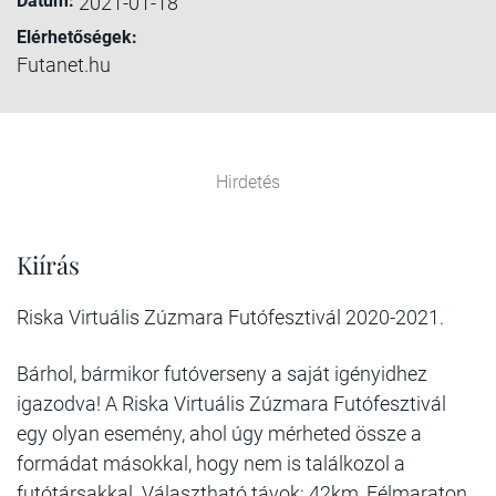
Dátum:
2021-01-18
Elérhetőségek:
Futanet.hu
Hirdetés
Kiírás
Riska Virtuális Zúzmara Futófesztivál 2020-2021.
Bárhol, bármikor futóverseny a saját igényidhez
igazodva! A Riska Virtuális Zúzmara Futófesztivál
egy olyan esemény, ahol úgy mérheted össze a
formádat másokkal, hogy nem is találkozol a
futótársakkal. Választható távok: 42km, Félmaraton,