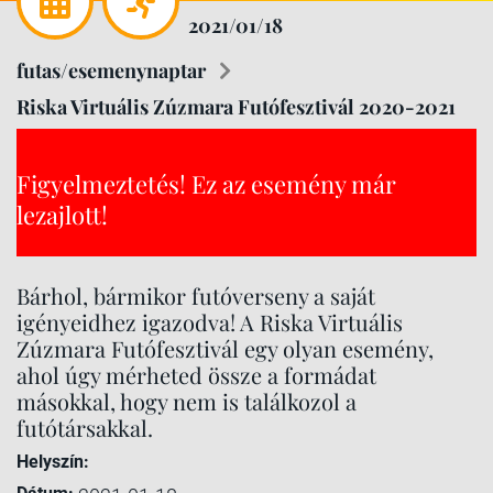
2021/01/18
futas/esemenynaptar
Riska Virtuális Zúzmara Futófesztivál 2020-2021
Figyelmeztetés! Ez az esemény már
lezajlott!
Bárhol, bármikor futóverseny a saját
igényeidhez igazodva! A Riska Virtuális
Zúzmara Futófesztivál egy olyan esemény,
ahol úgy mérheted össze a formádat
másokkal, hogy nem is találkozol a
futótársakkal.
Helyszín: